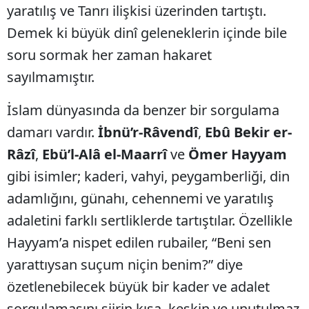
yaratılış ve Tanrı ilişkisi üzerinden tartıştı.
Demek ki büyük dinî geleneklerin içinde bile
soru sormak her zaman hakaret
sayılmamıştır.
İslam dünyasında da benzer bir sorgulama
damarı vardır.
İbnü’r-Râvendî
,
Ebû Bekir er-
Râzî
,
Ebü’l-Alâ el-Maarrî
ve
Ömer Hayyam
gibi isimler; kaderi, vahyi, peygamberliği, din
adamlığını, günahı, cehennemi ve yaratılış
adaletini farklı sertliklerde tartıştılar. Özellikle
Hayyam’a nispet edilen rubailer, “Beni sen
yarattıysan suçum niçin benim?” diye
özetlenebilecek büyük bir kader ve adalet
sorgulamasını şiirin kısa, keskin ve unutulmaz