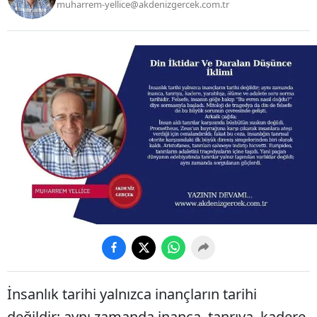
muharrem-yellice@akdenizgercek.com.tr
İnsanlık tarihi yalnızca inançların tarihi
değildir; aynı zamanda inanca, tanrıya, kadere,