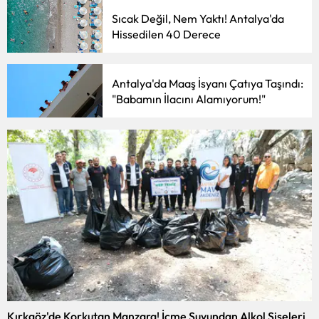
Sıcak Değil, Nem Yaktı! Antalya'da
Hissedilen 40 Derece
Antalya'da Maaş İsyanı Çatıya Taşındı:
"Babamın İlacını Alamıyorum!"
Kırkgöz'de Korkutan Manzara! İçme Suyundan Alkol Şişeleri