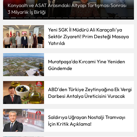
Yeni nesil Suç Örgütü Antalya’ya Uzandı: Dehşet Anlarını
Kaydedip Gözdağı Verdiler
Yeni SGK İl Müdürü Ali Karaçallı'ya
Sektör Ziyareti! Prim Desteği Masaya
Yatırıldı
Muratpaşa'da Kırcami Yine Yeniden
Gündemde
ABD'den Türkiye Zeytinyağına Ek Vergi
Darbesi Antalya Üreticisini Vuracak
Saldırıya Uğrayan Nostalji Tramvayı
İçin Kritik Açıklama!