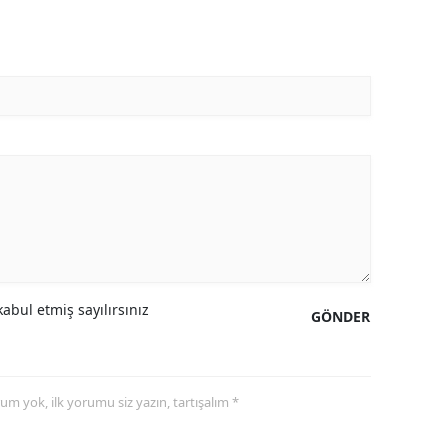
abul etmiş sayılırsınız
GÖNDER
yorum yok, ilk yorumu siz yazın, tartışalım *