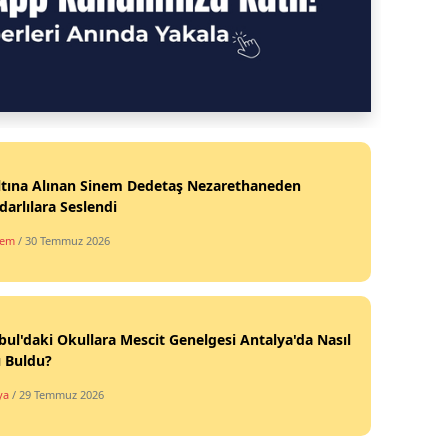
ltına Alınan Sinem Dedetaş Nezarethaneden
arlılara Seslendi
dem
/ 30 Temmuz 2026
bul'daki Okullara Mescit Genelgesi Antalya'da Nasıl
ı Buldu?
ya
/ 29 Temmuz 2026