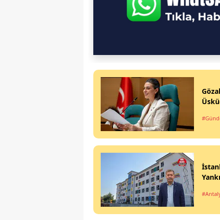
Göza
Üsküd
#Gün
İstan
Yank
#Antal