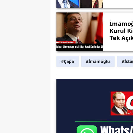
İmamoğl
Kurul K
Tek Açık
#Çapa
#İmamoğlu
#İsta