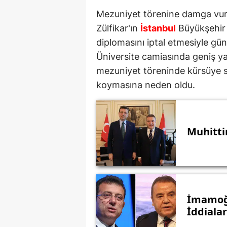
Mezuniyet törenine damga vur
Zülfikar'ın
İstanbul
Büyükşehir
diplomasını iptal etmesiyle gü
Üniversite camiasında geniş ya
mezuniyet töreninde kürsüye sı
koymasına neden oldu.
Muhittin
İmamoğl
İddialar