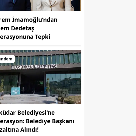
rem İmamoğlu'ndan
nem Dedetaş
erasyonuna Tepki
ündem
küdar Belediyesi'ne
erasyon: Belediye Başkanı
zaltına Alındı!