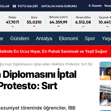
E-Gazete
Yaza
EOLAR
FOTO GALERİ
ANTALYA HAVA DURUMU
Bitcoin
Dolar
Euro
Gram Altın
Çeyrek A
(USDT)
47,7071
55,0210
6.512,08
10.647
64.359,99
ar
Gündem
Antalya
Ekonomi
Spor
Yaş
Halinde En Ucuz Hıyar, En Pahalı Sarımsak ve Yeşil Soğan
u'nun Diplomasını İptal eden Rektöre Protesto: Sırt Döndüler
Diplomasını İptal
rotesto: Sırt
mezuniyet töreninde öğrenciler, İBB