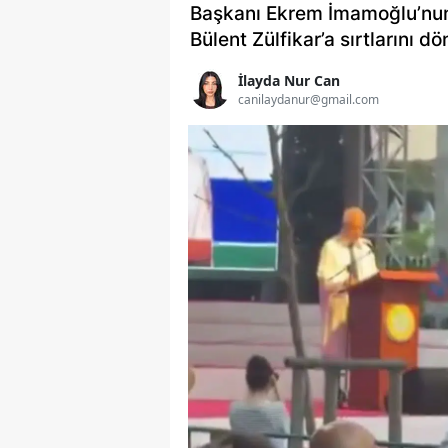
Başkanı Ekrem İmamoğlu’nun
Bülent Zülfikar’a sırtlarını d
İlayda Nur Can
canilaydanur@gmail.com