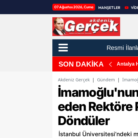
07 Ağustos 2026, Cuma
MANŞETLER
VİD
Resmi İlanl
SON DAKİKA
piti İçin Sahaya İndiler
Antalya 
Akdeniz Gerçek
|
Gündem
|
İmamoğl
İmamoğlu'nun 
eden Rektöre P
Döndüler
İstanbul Üniversitesi’ndeki 