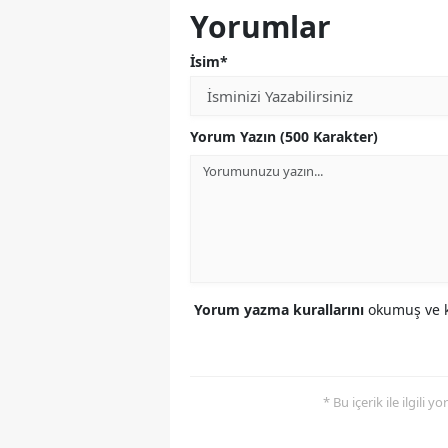
Yorumlar
İsim*
Yorum Yazın (500 Karakter)
Yorum yazma kurallarını
okumuş ve k
* Bu içerik ile ilgili 