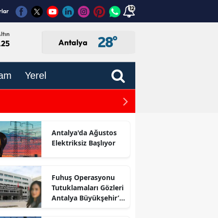
12
rlar
ltın
28
°
Antalya
,25
am
Yerel
Antalya’dan Öğretmenlere
Antalya'da Ağustos
Elektriksiz Başlıyor
Fuhuş Operasyonu
Tutuklamaları Gözleri
Antalya Büyükşehir’e
Çevirdi