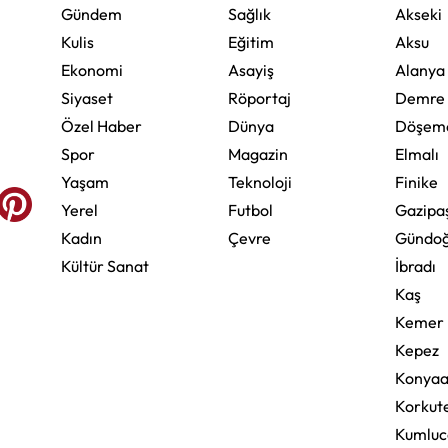
Gündem
Sağlık
Akseki
Kulis
Eğitim
Aksu
Ekonomi
Asayiş
Alanya
Siyaset
Röportaj
Demre
Özel Haber
Dünya
Döşeme
Spor
Magazin
Elmalı
Yaşam
Teknoloji
Finike
Yerel
Futbol
Gazipa
Kadın
Çevre
Gündo
Kültür Sanat
İbradı
Kaş
Kemer
Kepez
Konyaa
Korkute
Kumluc