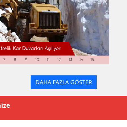
elik Kar Duvarları Aşılıyor
Eğrigö
7
8
9
10
11
12
13
14
15
DAHA FAZLA GÖSTER
mize