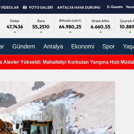
E-Gazete
Yaza
VİDEOLAR
FOTO GALERİ
ANTALYA HAVA DURUMU
Bitcoin
Dolar
Euro
Gram Altın
Çeyrek A
(USDT)
47,7436
55,2510
6.660,55
10.889
64.980,25
ar
Gündem
Antalya
Ekonomi
Spor
Yaş
 Alevler Yükseldi: Mahalleliyi Korkutan Yangına Hızlı Müda