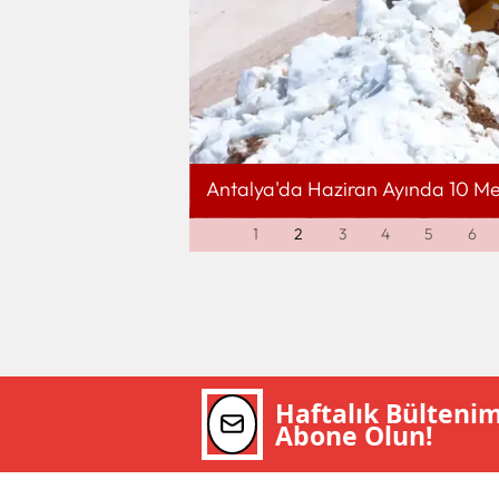
Antalya'da Haziran Ayında 10 Metr
1
2
3
4
5
6
Haftalık Bülteni
Abone Olun!