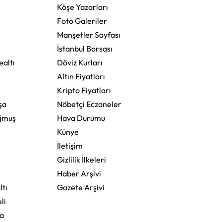
Köşe Yazarları
Foto Galeriler
Manşetler Sayfası
İstanbul Borsası
altı
Döviz Kurları
Altın Fiyatları
Kripto Fiyatları
şa
Nöbetçi Eczaneler
ğmuş
Hava Durumu
Künye
İletişim
Gizlilik İlkeleri
Haber Arşivi
ltı
Gazete Arşivi
li
a