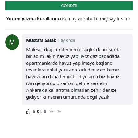
GÖNDER
Yorum yazma kurallarını
okumuş ve kabul etmiş sayılırsınız
Mustafa Safak
1 ay önce
Malesef doğru kalemınıxe saglık denız şurda
bır adım lakın havuz yapılıyot gazıpadadada
apartmanlarda havuz yapılmaya başlandı
insanlara anlatıyoruz en kırlı denız en kemız
havuzdan daha temızdır dıye ama bız havuz
ıvın gelıyorux o zaman gelme kardesın
Ankara'da kal arıtma olmadan zehır denıze
gıdıyor kımsenın umurunda degıl yazık
0
0
Yanıtla