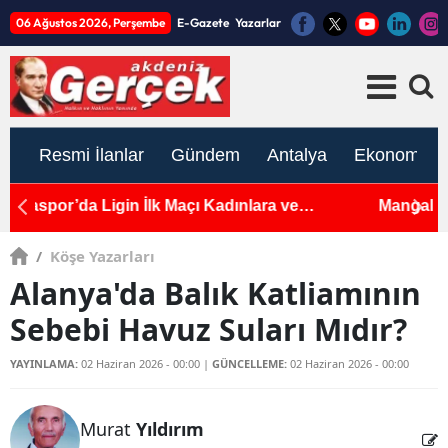
06 Ağustos 2026, Perşembe
E-Gazete
Yazarlar
Resmi İlanlar
Gündem
Antalya
Ekonomi
Mangal Keyfi Kabusa Döndü! 2 Yaşındaki Çocuk
A
Yola Fırlayınca Kaza Kaçınılmaz Oldu
At
/
Köşe Yazarları
Alanya'da Balık Katliamının
Sebebi Havuz Suları Mıdır?
YAYINLAMA:
02 Haziran 2026 - 00:00
|
GÜNCELLEME:
02 Haziran 2026 - 00:00
Murat
Yıldırım