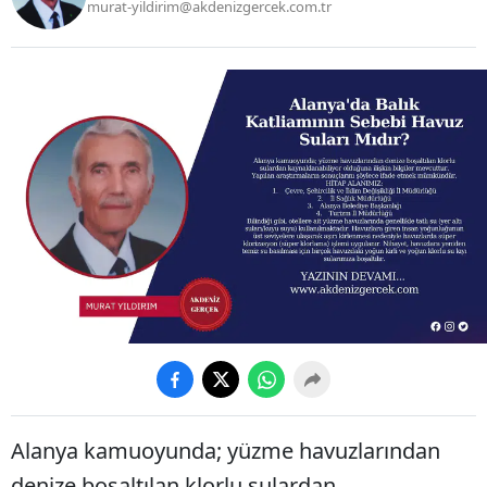
murat-yildirim@akdenizgercek.com.tr
Alanya kamuoyunda; yüzme havuzlarından
denize boşaltılan klorlu sulardan