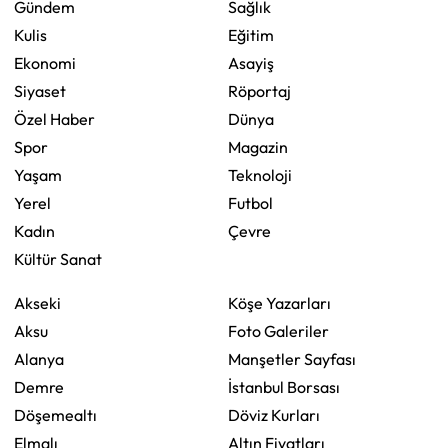
Gündem
Sağlık
Kulis
Eğitim
Ekonomi
Asayiş
Siyaset
Röportaj
Özel Haber
Dünya
Spor
Magazin
Yaşam
Teknoloji
Yerel
Futbol
Kadın
Çevre
Kültür Sanat
Akseki
Köşe Yazarları
Aksu
Foto Galeriler
Alanya
Manşetler Sayfası
Demre
İstanbul Borsası
Döşemealtı
Döviz Kurları
Elmalı
Altın Fiyatları