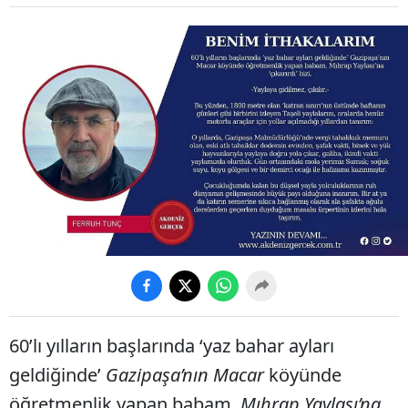
60’lı yılların başlarında ‘yaz bahar ayları
geldiğinde’
Gazipaşa’nın Macar
köyünde
öğretmenlik yapan babam,
Mıhrap Yaylası’na