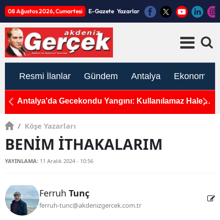
08 Ağustos 2026, Cumartesi
E-Gazete
Yazarlar
Resmi İlanlar
Gündem
Antalya
Ekonomi
ışma
Antalya'da Gecekondu Yangını: Kullanılamaz Hale
G
Geldi
G
/
Köşe Yazarları
BENİM İTHAKALARIM
YAYINLAMA:
11 Aralık 2024 - 10:56
Ferruh
Tunç
ferruh-tunc@akdenizgercek.com.tr