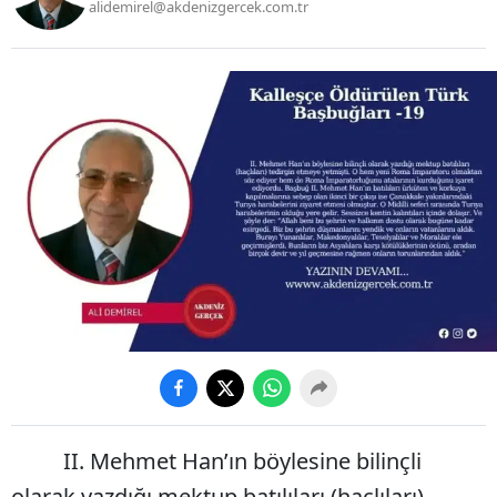
alidemirel@akdenizgercek.com.tr
II. Mehmet Han’ın böylesine bilinçli
olarak yazdığı mektup batılıları (haçlıları)