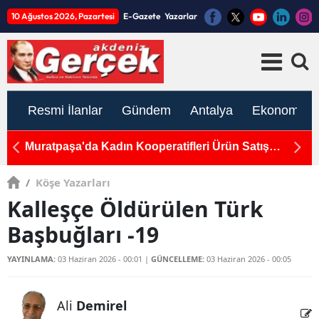
10 Ağustos 2026, Pazartesi
E-Gazete
Yazarlar
Resmi İlanlar
Gündem
Antalya
Ekonomi
ı:
Muratpaşa'da Kadın Kooperatifleri Ürün Satış
Ma
Mağazası'ndan Üreticiye Destek
E
/
Köşe Yazarları
Kalleşçe Öldürülen Türk
Başbuğları -19
YAYINLAMA:
03 Haziran 2026 - 00:01
|
GÜNCELLEME:
03 Haziran 2026 - 00:05
Ali
Demirel