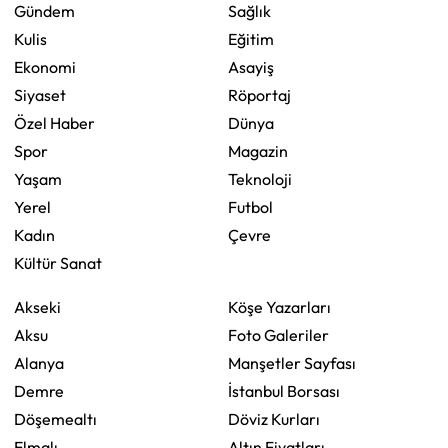
Gündem
Sağlık
Kulis
Eğitim
Ekonomi
Asayiş
Siyaset
Röportaj
Özel Haber
Dünya
Spor
Magazin
Yaşam
Teknoloji
Yerel
Futbol
Kadın
Çevre
Kültür Sanat
Akseki
Köşe Yazarları
Aksu
Foto Galeriler
Alanya
Manşetler Sayfası
Demre
İstanbul Borsası
Döşemealtı
Döviz Kurları
Elmalı
Altın Fiyatları