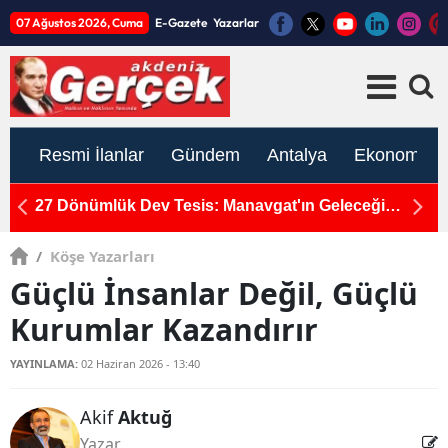
07 Ağustos 2026, Cuma
E-Gazete
Yazarlar
Resmi İlanlar
Gündem
Antalya
Ekonomi
ı
27 Dönümlük Dev Tesis: Manavgat'ın Geleceği
Y
Güneş Enerjisiyle Aydınlanacak
A
/
Köşe Yazarları
Güçlü İnsanlar Değil, Güçlü
Kurumlar Kazandırır
YAYINLAMA:
02 Haziran 2026 - 13:40
Akif
Aktuğ
Yazar