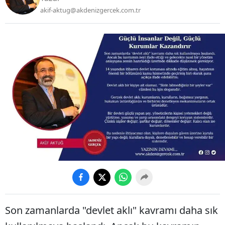
akif-aktug@akdenizgercek.com.tr
Son zamanlarda "devlet aklı" kavramı daha sık