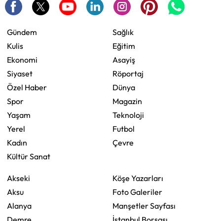
Gündem
Sağlık
Kulis
Eğitim
Ekonomi
Asayiş
Siyaset
Röportaj
Özel Haber
Dünya
Spor
Magazin
Yaşam
Teknoloji
Yerel
Futbol
Kadın
Çevre
Kültür Sanat
Akseki
Köşe Yazarları
Aksu
Foto Galeriler
Alanya
Manşetler Sayfası
Demre
İstanbul Borsası