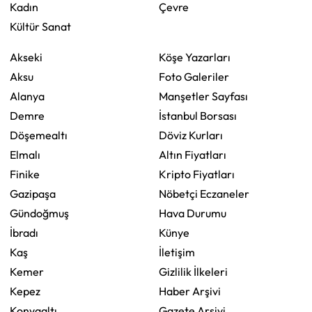
Kadın
Çevre
Kültür Sanat
Akseki
Köşe Yazarları
Aksu
Foto Galeriler
Alanya
Manşetler Sayfası
Demre
İstanbul Borsası
Döşemealtı
Döviz Kurları
Elmalı
Altın Fiyatları
Finike
Kripto Fiyatları
Gazipaşa
Nöbetçi Eczaneler
Gündoğmuş
Hava Durumu
İbradı
Künye
Kaş
İletişim
Kemer
Gizlilik İlkeleri
Kepez
Haber Arşivi
Konyaaltı
Gazete Arşivi