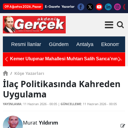
09 Ağustos 2026, Pazar
E-Gazete
Yazarlar
Resmi İlanlar
Gündem
Antalya
Ekonomi
Çift
Kemer Ulupınar Mahallesi Muhtarı Salih Sarıca'nın
T
Acı Günü: Minik Oğlu Azem Toprağa Verildi
Y
/
Köşe Yazarları
İlaç Politikasında Kahreden
Uygulama
YAYINLAMA:
11 Haziran 2026 - 00:05
|
GÜNCELLEME:
11 Haziran 2026 - 00:05
Murat
Yıldırım