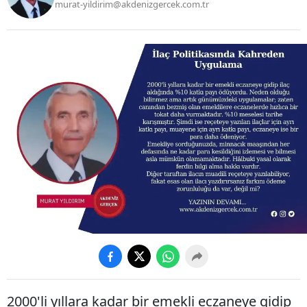
murat-yildirim@akdenizgercek.com.tr
2000'li yıllara kadar bir emekli eczaneye gidip