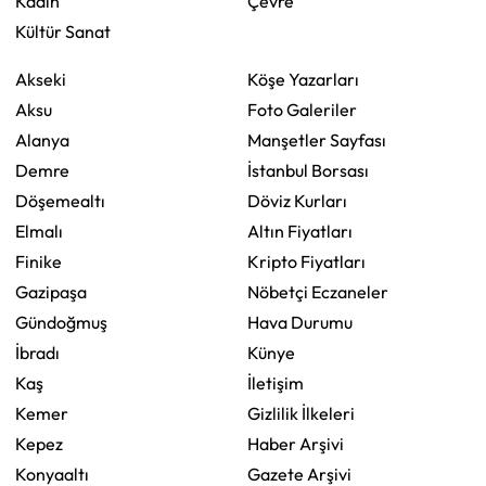
Kadın
Çevre
Kültür Sanat
Akseki
Köşe Yazarları
Aksu
Foto Galeriler
Alanya
Manşetler Sayfası
Demre
İstanbul Borsası
Döşemealtı
Döviz Kurları
Elmalı
Altın Fiyatları
Finike
Kripto Fiyatları
Gazipaşa
Nöbetçi Eczaneler
Gündoğmuş
Hava Durumu
İbradı
Künye
Kaş
İletişim
Kemer
Gizlilik İlkeleri
Kepez
Haber Arşivi
Konyaaltı
Gazete Arşivi