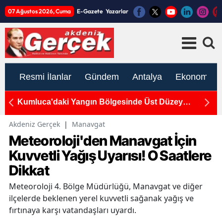
07 Ağustos 2026, Cuma
E-Gazete
Yazarlar
Resmi İlanlar
Gündem
Antalya
Ekonomi
 Düzey
Döşemealtı'da Otomobil ile Elektrikli Araç Çar
Yaralı
Akdeniz Gerçek
|
Manavgat
Meteoroloji'den Manavgat İçin
Kuvvetli Yağış Uyarısı! O Saatlere
Dikkat
Meteoroloji 4. Bölge Müdürlüğü, Manavgat ve diğer
ilçelerde beklenen yerel kuvvetli sağanak yağış ve
fırtınaya karşı vatandaşları uyardı.