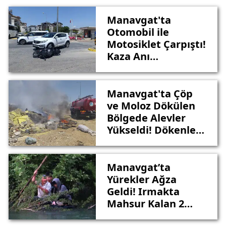
Manavgat'ta
Otomobil ile
Motosiklet Çarpıştı!
Kaza Anı
Kameralara Yansıdı
Manavgat'ta Çöp
ve Moloz Dökülen
Bölgede Alevler
Yükseldi! Dökenlere
Ağır Ceza
Uygulanacak
Manavgat’ta
Yürekler Ağza
Geldi! Irmakta
Mahsur Kalan 2
Çocuğu Vatandaş