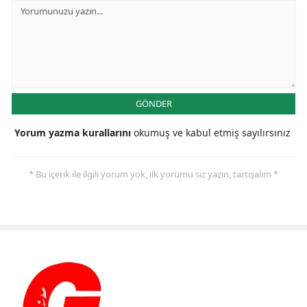
GÖNDER
Yorum yazma kurallarını
okumuş ve kabul etmiş sayılırsınız
* Bu içerik ile ilgili yorum yok, ilk yorumu siz yazın, tartışalım *