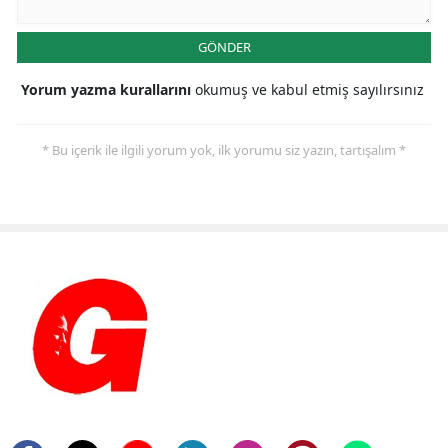
GÖNDER
Yorum yazma kurallarını
okumuş ve kabul etmiş sayılırsınız
* Bu içerik ile ilgili yorum yok, ilk yorumu siz yazın, tartışalım *