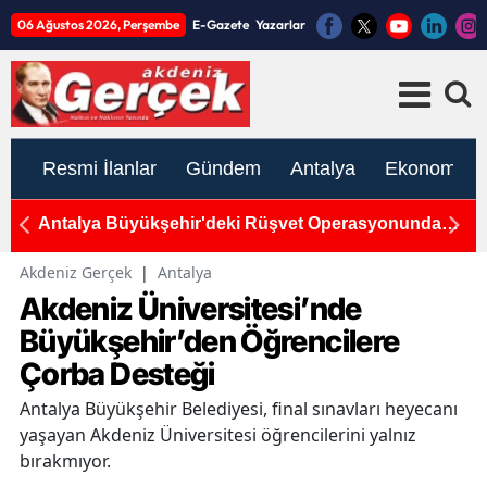
06 Ağustos 2026, Perşembe
E-Gazete
Yazarlar
Resmi İlanlar
Gündem
Antalya
Ekonomi
Antalya Büyükşehir'deki Rüşvet Operasyonunda
An
Yeni Gelişme
T
Akdeniz Gerçek
|
Antalya
Akdeniz Üniversitesi’nde
Büyükşehir’den Öğrencilere
Çorba Desteği
Antalya Büyükşehir Belediyesi, final sınavları heyecanı
yaşayan Akdeniz Üniversitesi öğrencilerini yalnız
bırakmıyor.