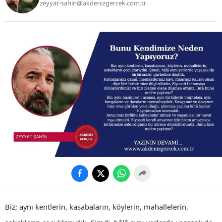
zeyyat-sahin@akdenizgercek.com.tr
Biz; aynı kentlerin, kasabaların, köylerin, mahallelerin,