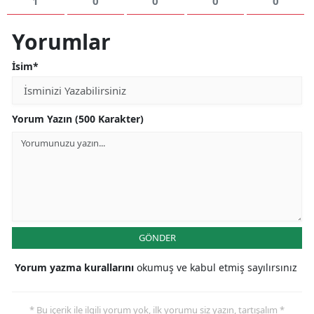
1
0
0
0
0
Yorumlar
İsim*
Yorum Yazın (500 Karakter)
GÖNDER
Yorum yazma kurallarını
okumuş ve kabul etmiş sayılırsınız
* Bu içerik ile ilgili yorum yok, ilk yorumu siz yazın, tartışalım *