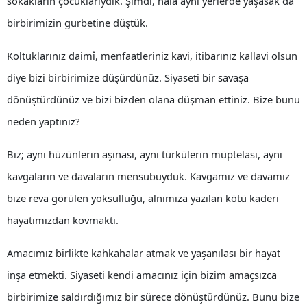
sokakların çocuklarıydık. Şimdi, hâlâ aynı yerlerde yaşasak da
birbirimizin gurbetine düştük.
Koltuklarınız daimî, menfaatleriniz kavi, itibarınız kallavi olsun
diye bizi birbirimize düşürdünüz. Siyaseti bir savaşa
dönüştürdünüz ve bizi bizden olana düşman ettiniz. Bize bunu
neden yaptınız?
Biz; aynı hüzünlerin aşinası, aynı türkülerin müptelası, aynı
kavgaların ve davaların mensubuyduk. Kavgamız ve davamız
bize reva görülen yoksulluğu, alnımıza yazılan kötü kaderi
hayatımızdan kovmaktı.
Amacımız birlikte kahkahalar atmak ve yaşanılası bir hayat
inşa etmekti. Siyaseti kendi amacınız için bizim amaçsızca
birbirimize saldırdığımız bir sürece dönüştürdünüz. Bunu bize