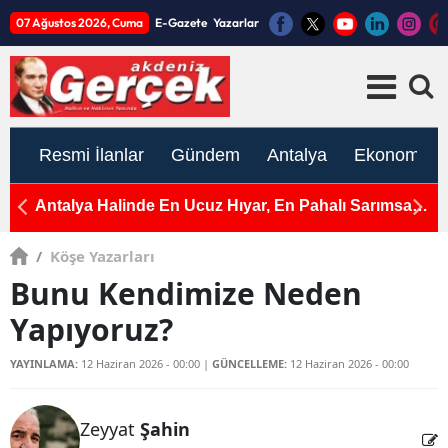
07 Ağustos 2026, Cuma
E-Gazete
Yazarlar
Resmi İlanlar
Gündem
Antalya
Ekonomi
e
Antalya Halinde En Ucuz Hıyar, En Pahalı Sarımsak
A
ve Yeşil Soğan
Ç
/
Köşe Yazarları
Bunu Kendimize Neden
Yapıyoruz?
YAYINLAMA:
12 Haziran 2026 - 00:00
|
GÜNCELLEME:
12 Haziran 2026 - 00:00
Zeyyat
Şahin