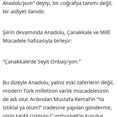
Anadolu’yum”
deyişi, bir coğrafya tanımı değil,
bir aidiyet ilanıdır.
Şiirin devamında Anadolu, Çanakkale ve Millî
Mücadele hafızasıyla birleşir:
“Çanakkale’de Seyit Onbaşı’yım.”
Bu dizeyle Anadolu, yalnız eski zaferlerin değil,
modern Türk milletinin varlık mücadelesinin
de adı olur. Ardından Mustafa Kemal’in “Ya
istiklal ya ölüm!” iradesine yapılan gönderme,
şiirin tarihî çizgisini Cumhuriyet’in kuruluş