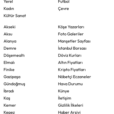
Yerel
Futbol
Kadın
Çevre
Kültür Sanat
Akseki
Köşe Yazarları
Aksu
Foto Galeriler
Alanya
Manşetler Sayfası
Demre
İstanbul Borsası
Döşemealtı
Döviz Kurları
Elmalı
Altın Fiyatları
Finike
Kripto Fiyatları
Gazipaşa
Nöbetçi Eczaneler
Gündoğmuş
Hava Durumu
İbradı
Künye
Kaş
İletişim
Kemer
Gizlilik İlkeleri
Kepez
Haber Arşivi