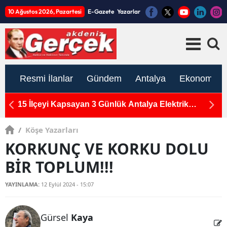
10 Ağustos 2026, Pazartesi
E-Gazete
Yazarlar
Resmi İlanlar
Gündem
Antalya
Ekonomi
n
15 İlçeyi Kapsayan 3 Günlük Antalya Elektrik
M
Kesintisi: 10-11-12 Ağustos Programı Açıklandı
Ka
/
Köşe Yazarları
KORKUNÇ VE KORKU DOLU
BİR TOPLUM!!!
YAYINLAMA:
12 Eylül 2024 - 15:07
Gürsel
Kaya