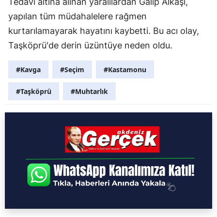
Tedavi altına alınan yaralılardan Galip Alkaşı,
yapılan tüm müdahalelere rağmen
kurtarılamayarak hayatını kaybetti. Bu acı olay,
Taşköprü'de derin üzüntüye neden oldu.
#Kavga
#Seçim
#Kastamonu
#Taşköprü
#Muhtarlık