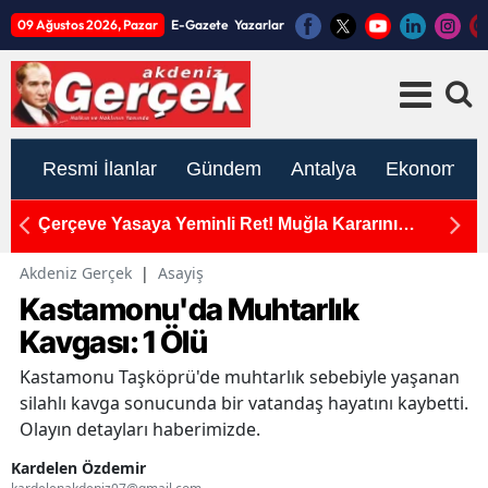
09 Ağustos 2026, Pazar
E-Gazete
Yazarlar
Resmi İlanlar
Gündem
Antalya
Ekonomi
Çerçeve Yasaya Yeminli Ret! Muğla Kararını
İY
Açıkladı, Gözler Antalya Vekillerinde!
'
Akdeniz Gerçek
|
Asayiş
Kastamonu'da Muhtarlık
Kavgası: 1 Ölü
Kastamonu Taşköprü'de muhtarlık sebebiyle yaşanan
silahlı kavga sonucunda bir vatandaş hayatını kaybetti.
Olayın detayları haberimizde.
Kardelen Özdemir