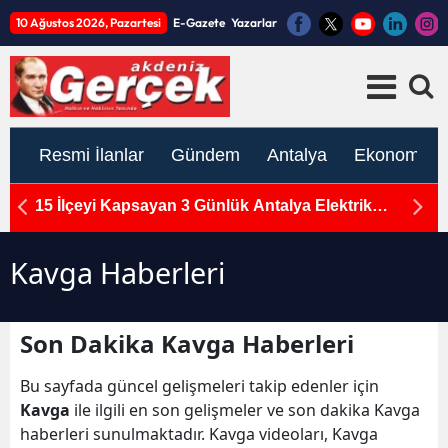
10 Ağustos 2026, Pazartesi
E-Gazete
Yazarlar
Resmi İlanlar
Gündem
Antalya
Ekonomi
n
15 İlçeyi Kapsayan 3 Günlük Antalya Elektrik
M
Kesintisi: 10-11-12 Ağustos Programı Açıklandı
Ka
Kavga Haberleri
Son Dakika Kavga Haberleri
Bu sayfada güncel gelişmeleri takip edenler için
Kavga
ile ilgili en son gelişmeler ve son dakika Kavga
haberleri sunulmaktadır. Kavga videoları, Kavga