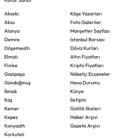
Kültür Sanat
Akseki
Köşe Yazarları
Aksu
Foto Galeriler
Alanya
Manşetler Sayfası
Demre
İstanbul Borsası
Döşemealtı
Döviz Kurları
Elmalı
Altın Fiyatları
Finike
Kripto Fiyatları
Gazipaşa
Nöbetçi Eczaneler
Gündoğmuş
Hava Durumu
İbradı
Künye
Kaş
İletişim
Kemer
Gizlilik İlkeleri
Kepez
Haber Arşivi
Konyaaltı
Gazete Arşivi
Korkuteli