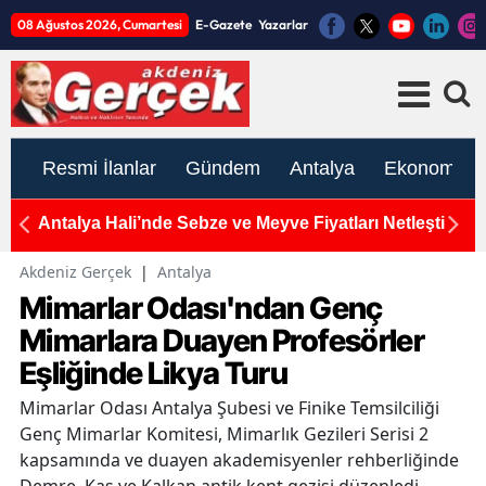
08 Ağustos 2026, Cumartesi
E-Gazete
Yazarlar
Resmi İlanlar
Gündem
Antalya
Ekonomi
Antalya Hali’nde Sebze ve Meyve Fiyatları Netleşti
To
K
Akdeniz Gerçek
|
Antalya
Mimarlar Odası'ndan Genç
Mimarlara Duayen Profesörler
Eşliğinde Likya Turu
Mimarlar Odası Antalya Şubesi ve Finike Temsilciliği
Genç Mimarlar Komitesi, Mimarlık Gezileri Serisi 2
kapsamında ve duayen akademisyenler rehberliğinde