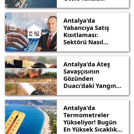
Edilecek
Antalya'da
Yabancıya Satış
Kısıtlaması:
Sektörü Nasıl
Etkileyecek?
Antalya'da Ateş
Savaşçısının
Gözünden
Duacı'daki Yangına
İlk Müdahale Anı
Antalya'da
Termometreler
Yükseliyor! Bugün
En Yüksek Sıcaklık