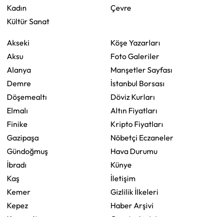
Kadın
Çevre
Kültür Sanat
Akseki
Köşe Yazarları
Aksu
Foto Galeriler
Alanya
Manşetler Sayfası
Demre
İstanbul Borsası
Döşemealtı
Döviz Kurları
Elmalı
Altın Fiyatları
Finike
Kripto Fiyatları
Gazipaşa
Nöbetçi Eczaneler
Gündoğmuş
Hava Durumu
İbradı
Künye
Kaş
İletişim
Kemer
Gizlilik İlkeleri
Kepez
Haber Arşivi