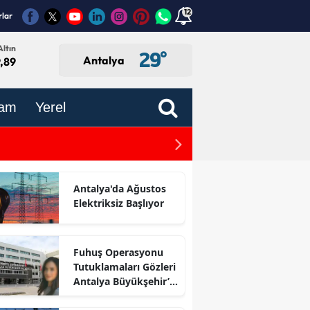
12
rlar
ltın
29
°
Antalya
,89
am
Yerel
Antalya'da Son Dakika Ele
kımsızlığı Dikkat Çekti
Antalya'da Ağustos
Elektriksiz Başlıyor
Fuhuş Operasyonu
Tutuklamaları Gözleri
Antalya Büyükşehir’e
Çevirdi