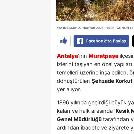
YAYINLAMA: 27 Haziran 2026 - 14:08
GÜNCELLEME
Facebook'ta Paylaş
Antalya
'nın
Muratpaşa
ilçesi
izlerini taşıyan en özel yapıları
temelleri üzerine inşa edilen, 
dönüştürülen
Şehzade Korkut
yer alıyor.
1896 yılında geçirdiği büyük y
kalan ve halk arasında '
Kesik 
Genel Müdürlüğü
tarafından y
ardından ibadete ve ziyarete y