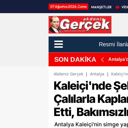
07 Ağustos 2026, Cuma
MANŞETLER
VİD
Resmi İlanl
SON DAKİKA
 ve Yeşil Soğan
Antalya’
Akdeniz Gerçek
|
Antalya
|
Kaleiçi'n
Kaleiçi'nde Ş
Çalılarla Kapla
Etti, Bakımsızl
Antalya Kaleiçi'nin simge ya