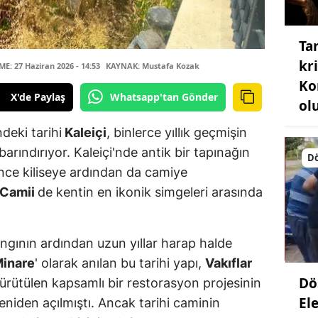
Ta
kri
: 27 Haziran 2026 - 14:53
KAYNAK: Mustafa Kozak
Ko
X'de Paylaş
Whatsapp'tan Gönder
ol
ndeki tarihi
Kaleiçi
, binlerce yıllık geçmişin
 barındırıyor. Kaleiçi'nde antik bir tapınağın
D
önce kiliseye ardından da camiye
 Camii
de kentin en ikonik simgeleri arasında
angının ardından uzun yıllar harap halde
Minare
' olarak anılan bu tarihi yapı,
Vakıflar
Dö
ürütülen kapsamlı bir restorasyon projesinin
Ele
eniden açılmıştı. Ancak tarihi caminin