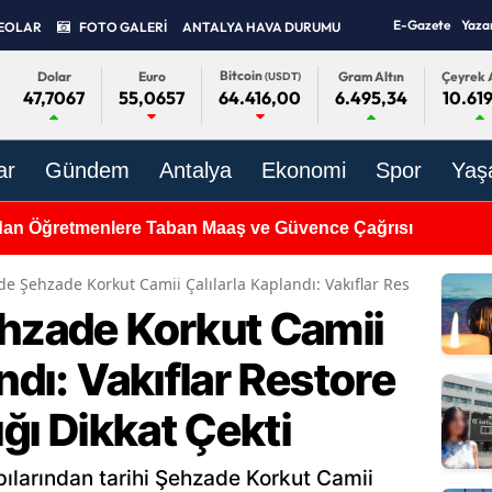
E-Gazete
Yaza
EOLAR
FOTO GALERİ
ANTALYA HAVA DURUMU
Bitcoin
Dolar
Euro
Gram Altın
Çeyrek A
(USDT)
47,7067
55,0657
6.495,34
10.619
64.416,00
ar
Gündem
Antalya
Ekonomi
Spor
Yaş
dan Öğretmenlere Taban Maaş ve Güvence Çağrısı
de Şehzade Korkut Camii Çalılarla Kaplandı: Vakıflar Restore Etti, Ba
ehzade Korkut Camii
ndı: Vakıflar Restore
ığı Dikkat Çekti
pılarından tarihi Şehzade Korkut Camii