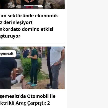
rım sektöründe ekonomik
z derinleşiyor!
nkordato domino etkisi
uşturuyor
öşemealtı
şemealtı'da Otomobil ile
ktrikli Araç Çarpıştı: 2