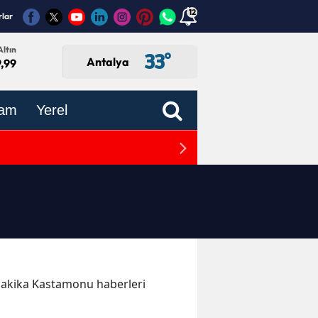
12
rlar
ltın
33
°
Antalya
,99
am
Yerel
Antalya Sahil Güvenlik G
n dakika Kastamonu haberleri