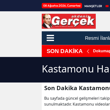
08 Ağustos 2026, Cumartesi
MANŞETLER
Resmi İlanl
SON DAKİKA
n'de Ambulans ile Otomobil Çarpıştı, 5 Yaralı!
Dokumapa
Kastamonu Hab
Son Dakika Kastamonu
Bu sayfada güncel gelişmeleri takip
sunulmaktadır. Kastamonu videolar