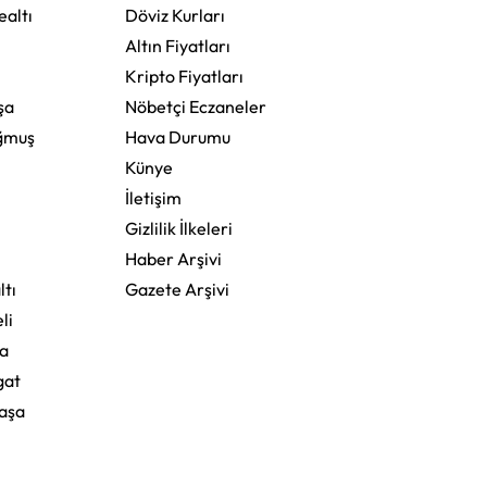
altı
Döviz Kurları
Altın Fiyatları
Kripto Fiyatları
şa
Nöbetçi Eczaneler
ğmuş
Hava Durumu
Künye
İletişim
Gizlilik İlkeleri
Haber Arşivi
ltı
Gazete Arşivi
li
a
gat
aşa