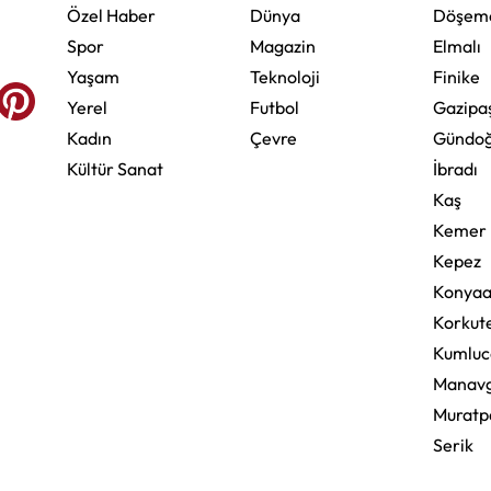
Özel Haber
Dünya
Döşeme
Spor
Magazin
Elmalı
Yaşam
Teknoloji
Finike
Yerel
Futbol
Gazipa
Kadın
Çevre
Gündo
Kültür Sanat
İbradı
Kaş
Kemer
Kepez
Konyaa
Korkute
Kumluc
Manav
Muratp
Serik