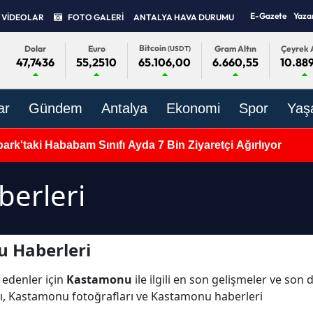
E-Gazete
Yaza
VİDEOLAR
FOTO GALERİ
ANTALYA HAVA DURUMU
Bitcoin
Dolar
Euro
Gram Altın
Çeyrek A
(USDT)
47,7436
55,2510
6.660,55
10.889
65.106,00
ar
Gündem
Antalya
Ekonomi
Spor
Yaş
rk'taki Hababam Sınıfı Ayda 7 Bin Ziyaretçi Ağırlıyor
erleri
 Haberleri
 edenler için
Kastamonu
ile ilgili en son gelişmeler ve so
ı, Kastamonu fotoğrafları ve Kastamonu haberleri