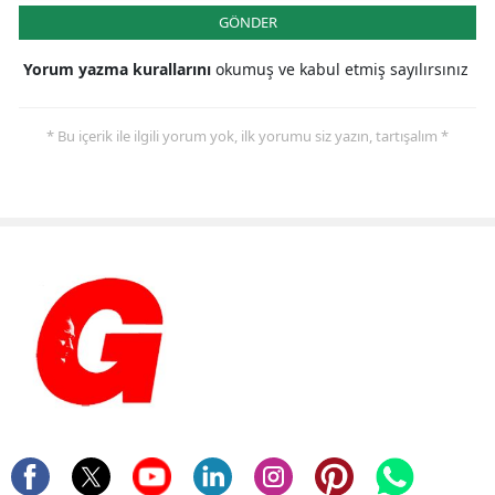
GÖNDER
Yorum yazma kurallarını
okumuş ve kabul etmiş sayılırsınız
* Bu içerik ile ilgili yorum yok, ilk yorumu siz yazın, tartışalım *