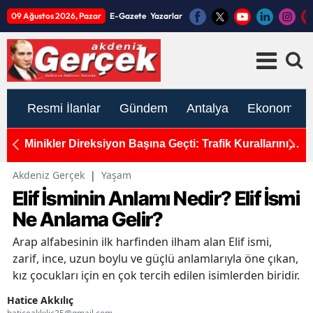
09 Ağustos 2026, Pazar
E-Gazete
Yazarlar
Resmi İlanlar
Gündem
Antalya
Ekonomi
ro!
Minikler Direksiyon Başına Geçti: Trafik Kurallarını
Y
Öğrendi!
T
Akdeniz Gerçek
|
Yaşam
Elif İsminin Anlamı Nedir? Elif İsmi
Ne Anlama Gelir?
Arap alfabesinin ilk harfinden ilham alan Elif ismi,
zarif, ince, uzun boylu ve güçlü anlamlarıyla öne çıkan,
kız çocukları için en çok tercih edilen isimlerden biridir.
Hatice Akkılıç