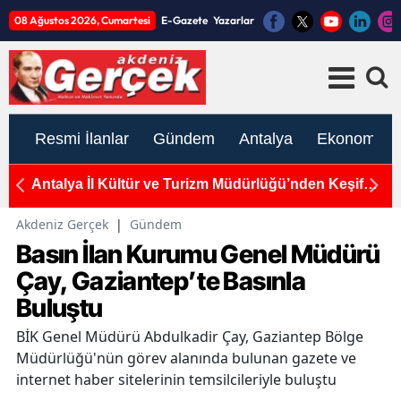
08 Ağustos 2026, Cumartesi
E-Gazete
Yazarlar
Resmi İlanlar
Gündem
Antalya
Ekonomi
de
Antalya İl Kültür ve Turizm Müdürlüğü’nden Keşif
A
Çağrısı: "İnsanlık Tarihinin İzleri, Karain’in
"
Derinliklerinde Saklı"
Akdeniz Gerçek
|
Gündem
Basın İlan Kurumu Genel Müdürü
Çay, Gaziantep’te Basınla
Buluştu
BİK Genel Müdürü Abdulkadir Çay, Gaziantep Bölge
Müdürlüğü'nün görev alanında bulunan gazete ve
internet haber sitelerinin temsilcileriyle buluştu