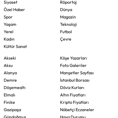
Siyaset
Röportaj
Özel Haber
Dünya
Spor
Magazin
Yaşam
Teknoloji
Yerel
Futbol
Kadın
Çevre
Kültür Sanat
Akseki
Köşe Yazarları
Aksu
Foto Galeriler
Alanya
Manşetler Sayfası
Demre
İstanbul Borsası
Döşemealtı
Döviz Kurları
Elmalı
Altın Fiyatları
Finike
Kripto Fiyatları
Gazipaşa
Nöbetçi Eczaneler
Gündoğmuş
Hava Durumu