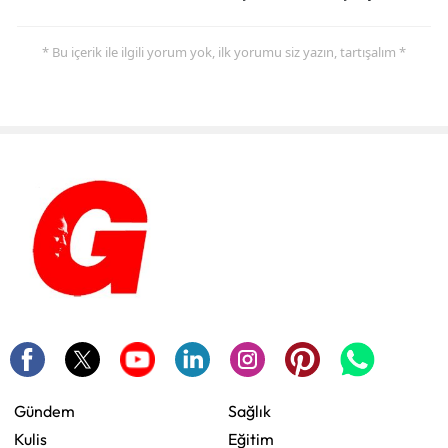
* Bu içerik ile ilgili yorum yok, ilk yorumu siz yazın, tartışalım *
Gündem
Sağlık
Kulis
Eğitim