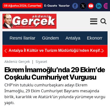
08 Ağustos 2026, Cumartesi
E-Gazete
Yazarlar
Resmi İlanlar
Gündem
Antalya
Ekonomi
de
Antalya İl Kültür ve Turizm Müdürlüğü’nden Keşif
A
Çağrısı: "İnsanlık Tarihinin İzleri, Karain’in
"
Derinliklerinde Saklı"
Akdeniz Gerçek
|
Siyaset
Ekrem İmamoğlu’nda 29 Ekim’de
Coşkulu Cumhuriyet Vurgusu
CHP’nin tutuklu cumhurbaşkanı adayı Ekrem
İmamoğlu, 29 Ekim Cumhuriyet Bayramı mesajında
birlik, kararlılık ve Atatürk’ün yolunda yürümeye vurgu
yaptı.