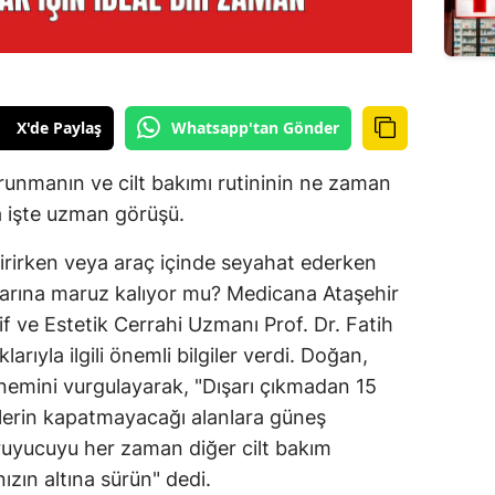
X'de Paylaş
Whatsapp'tan Gönder
orunmanın ve cilt bakımı rutininin ne zaman
 işte uzman görüşü.
irirken veya araç içinde seyahat ederken
şınlarına maruz kalıyor mu? Medicana Ataşehir
f ve Estetik Cerrahi Uzmanı Prof. Dr. Fatih
rıyla ilgili önemli bilgiler verdi. Doğan,
nemini vurgulayarak, "Dışarı çıkmadan 15
lerin kapatmayacağı alanlara güneş
uyucuyu her zaman diğer cilt bakım
zın altına sürün" dedi.