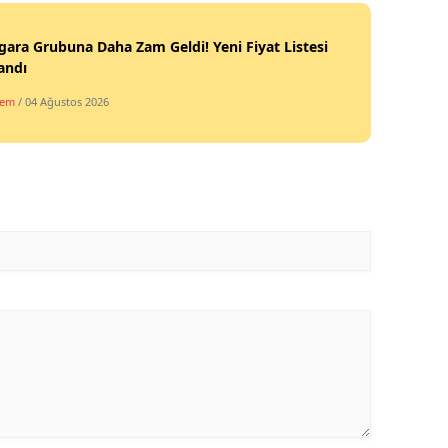
igara Grubuna Daha Zam Geldi! Yeni Fiyat Listesi
andı
dem
/ 04 Ağustos 2026