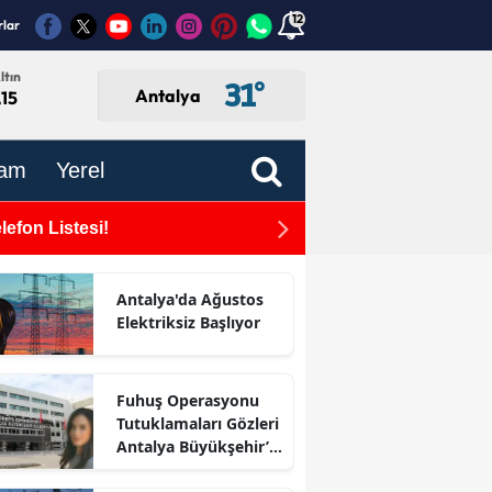
12
rlar
ltın
31
°
Antalya
,15
am
Yerel
efon Listesi!
Antalya Büyükşehir Beled
zaman'
Antalya'da Ağustos
Elektriksiz Başlıyor
Fuhuş Operasyonu
Tutuklamaları Gözleri
Antalya Büyükşehir’e
Çevirdi