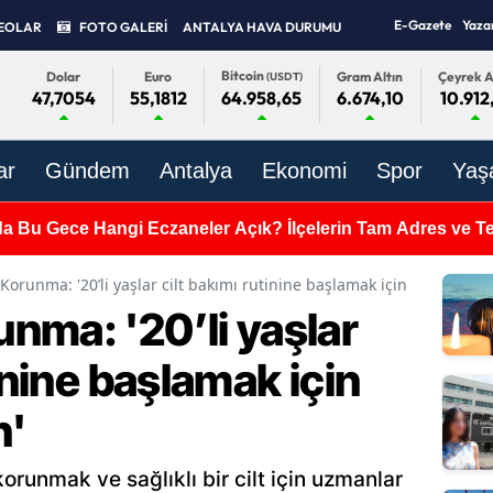
E-Gazete
Yaza
EOLAR
FOTO GALERİ
ANTALYA HAVA DURUMU
Bitcoin
Dolar
Euro
Gram Altın
Çeyrek A
(USDT)
47,7054
55,1812
6.674,10
10.912
64.958,65
ar
Gündem
Antalya
Ekonomi
Spor
Yaş
da Bu Gece Hangi Eczaneler Açık? İlçelerin Tam Adres ve Tel
orunma: '20’li yaşlar cilt bakımı rutinine başlamak için ideal bir 
nma: '20’li yaşlar
inine başlamak için
n'
korunmak ve sağlıklı bir cilt için uzmanlar