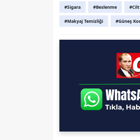
#Sigara
#Beslenme
#Cil
#Makyaj Temizliği
#Güneş Ko