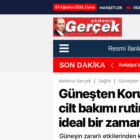
07 Ağustos 2026, Cuma
MANŞETLER
VİD
Resmi İlanl
SON DAKİKA
eyeceğiz!
Antalya’
Akdeniz Gerçek
|
Sağlık
|
Güneşten K
Güneşten Koru
cilt bakımı rut
ideal bir zama
Güneşin zararlı etkilerinden 