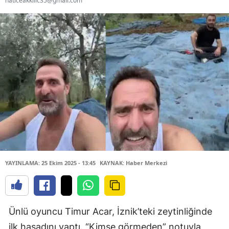
haticeakkilic35@gmail.com
YAYINLAMA: 25 Ekim 2025 - 13:45
KAYNAK: Haber Merkezi
Ünlü oyuncu Timur Acar, İznik’teki zeytinliğinde
ilk hasadını yaptı. “Kimse görmeden” notuyla