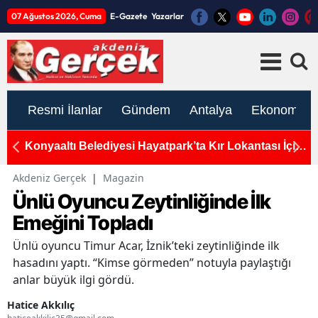
07 Ağustos 2026, Cuma
E-Gazete
Yazarlar
Resmi İlanlar
Gündem
Antalya
Ekonomi
Konyaaltı Belediyesi Hayatpark’ta Kır Lokantası İçin
Y
İhaleye Çıktı: İhale 24 Ağustos'ta
L
Akdeniz Gerçek
|
Magazin
Ünlü Oyuncu Zeytinliğinde İlk
Emeğini Topladı
Ünlü oyuncu Timur Acar, İznik’teki zeytinliğinde ilk
hasadını yaptı. “Kimse görmeden” notuyla paylaştığı
anlar büyük ilgi gördü.
Hatice Akkılıç