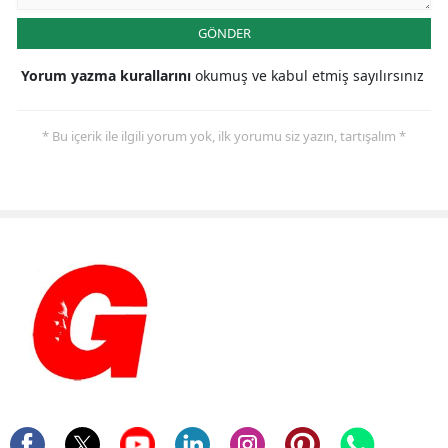
GÖNDER
Yorum yazma kurallarını
okumuş ve kabul etmiş sayılırsınız
* Bu içerik ile ilgili yorum yok, ilk yorumu siz yazın, tartışalım *