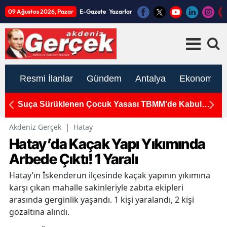
09 Ağustos 2026, Pazar
E-Gazete
Yazarlar
Resmi İlanlar
Gündem
Antalya
Ekonomi
Suça Sürüklenen Çocuk Yasası TBMM'de Kabul
K
Edildi
S
Akdeniz Gerçek
|
Hatay
Hatay’da Kaçak Yapı Yıkımında
Arbede Çıktı! 1 Yaralı
Hatay’ın İskenderun ilçesinde kaçak yapının yıkımına
karşı çıkan mahalle sakinleriyle zabıta ekipleri
arasında gerginlik yaşandı. 1 kişi yaralandı, 2 kişi
gözaltına alındı.