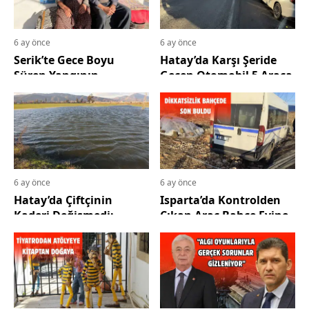
6 ay önce
6 ay önce
Serik’te Gece Boyu
Hatay’da Karşı Şeride
Süren Yangının
Geçen Otomobil 5 Araca
Bilançosu Sabah
Birden Çarptı
Netleşti
6 ay önce
6 ay önce
Hatay’da Çiftçinin
Isparta’da Kontrolden
Kaderi Değişmedi:
Çıkan Araç Bahçe Evine
Kuraklıktan Sonra Sel
Daldı!
Vurdu!