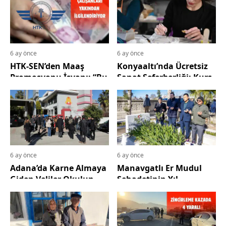
6 ay önce
6 ay önce
HTK-SEN’den Maaş
Konyaaltı’nda Ücretsiz
Promosyonu İsyanı: “Bu
Sanat Seferberliği: Kurs
Teklif Kabul Edilemez”
Sayısı İki Katına Çıktı!
6 ay önce
6 ay önce
Adana’da Karne Almaya
Manavgatlı Er Mudul
Giden Veliler Okulun
Şehadetinin Yıl
Kapandığını Öğrendi
Dönümünde
Unutulmadı