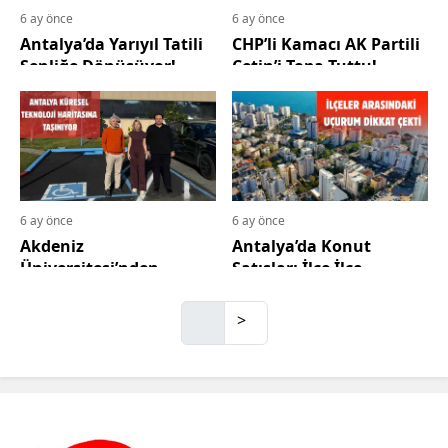
6 ay önce
6 ay önce
Antalya’da Yarıyıl Tatili
CHP’li Kamacı AK Partili
Şenliğe Dönüşüyor!
Çetin’i Topa Tuttu!
Etkinlik Takvimi
Açıklandı
6 ay önce
6 ay önce
Akdeniz
Antalya’da Konut
Üniversitesi’nden
Satışları İlçe İlçe
Silikon Vadisi Hamlesi!
Açıklandı!
>