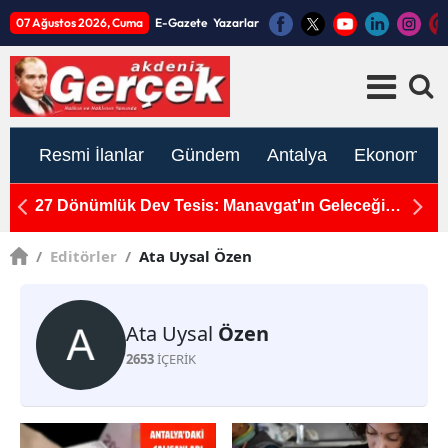
07 Ağustos 2026, Cuma
E-Gazete
Yazarlar
Resmi İlanlar
Gündem
Antalya
Ekonomi
ı
27 Dönümlük Dev Tesis: Manavgat'ın Geleceği
Y
Güneş Enerjisiyle Aydınlanacak
A
/
Editörler
/
Ata Uysal Özen
Ata Uysal
Özen
2653
İÇERİK