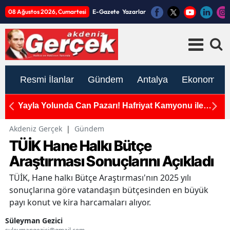
08 Ağustos 2026, Cumartesi
E-Gazete
Yazarlar
Resmi İlanlar
Gündem
Antalya
Ekonomi
Yayla Yolunda Can Pazarı! Hafriyat Kamyonu ile
K
Otomobil Çarpıştı, 9 Yaralı!
Me
Akdeniz Gerçek
|
Gündem
TÜİK Hane Halkı Bütçe
Araştırması Sonuçlarını Açıkladı
TÜİK, Hane halkı Bütçe Araştırması'nın 2025 yılı
sonuçlarına göre vatandaşın bütçesinden en büyük
payı konut ve kira harcamaları alıyor.
Süleyman Gezici