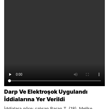
Darp Ve Elektroşok Uygulandı
İddialarına Yer Verildi
İddialara göre; çalışan Baran T. (18), Melike