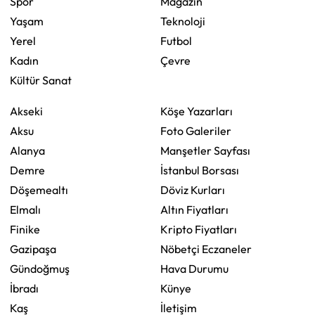
Spor
Magazin
Yaşam
Teknoloji
Yerel
Futbol
Kadın
Çevre
Kültür Sanat
Akseki
Köşe Yazarları
Aksu
Foto Galeriler
Alanya
Manşetler Sayfası
Demre
İstanbul Borsası
Döşemealtı
Döviz Kurları
Elmalı
Altın Fiyatları
Finike
Kripto Fiyatları
Gazipaşa
Nöbetçi Eczaneler
Gündoğmuş
Hava Durumu
İbradı
Künye
Kaş
İletişim