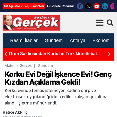
08 Ağustos 2026, Cumartesi
E-Gazete
Yazarlar
Resmi İlanlar
Gündem
Antalya
Ekonomi
'den
Dron Saldırısından Kurtulan Türk Mürettebat
A
Antalya'da
U
Akdeniz Gerçek
|
Gündem
Korku Evi Değil İşkence Evi! Genç
Kızdan Açıklama Geldi!
Korku evinde temas istemeyen kadına darp ve
elektroşok uygulandığı iddia edildi; çalışan gözaltına
alındı, işletme mühürlendi.
Hatice Akkılıç