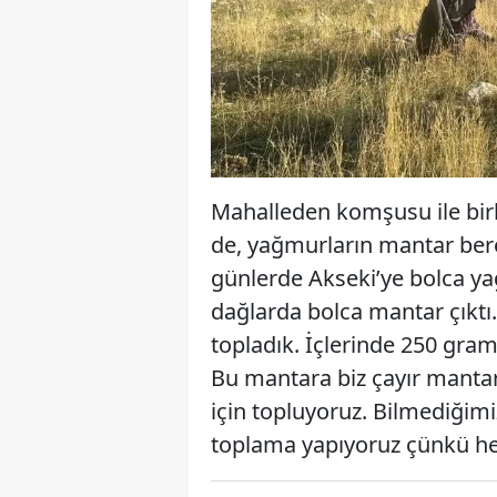
Mahalleden komşusu ile bir
de, yağmurların mantar berek
günlerde Akseki’ye bolca y
dağlarda bolca mantar çıktı.
topladık. İçlerinde 250 gra
Bu mantara biz çayır mantar
için topluyoruz. Bilmediğimi
toplama yapıyoruz çünkü h