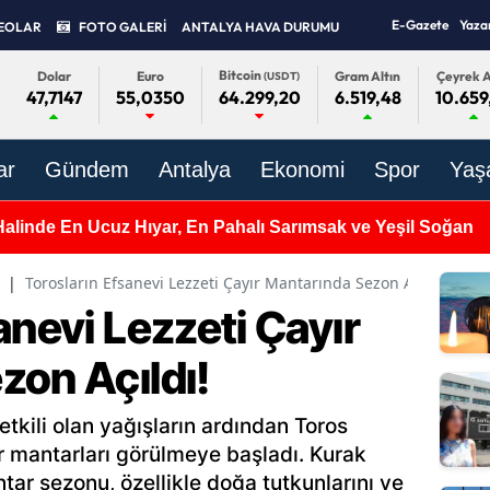
E-Gazete
Yaza
EOLAR
FOTO GALERİ
ANTALYA HAVA DURUMU
Bitcoin
Dolar
Euro
Gram Altın
Çeyrek A
(USDT)
47,7147
55,0350
6.519,48
10.659
64.299,20
ar
Gündem
Antalya
Ekonomi
Spor
Yaş
Halinde En Ucuz Hıyar, En Pahalı Sarımsak ve Yeşil Soğan
|
Torosların Efsanevi Lezzeti Çayır Mantarında Sezon Açıldı!
anevi Lezzeti Çayır
zon Açıldı!
etkili olan yağışların ardından Toros
ır mantarları görülmeye başladı. Kurak
ar sezonu, özellikle doğa tutkunlarını ve