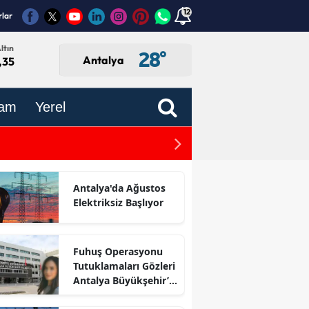
12
rlar
ltın
28
°
Antalya
,35
am
Yerel
Antalya’dan Öğretmenlere
Antalya'da Ağustos
Elektriksiz Başlıyor
Fuhuş Operasyonu
Tutuklamaları Gözleri
Antalya Büyükşehir’e
Çevirdi