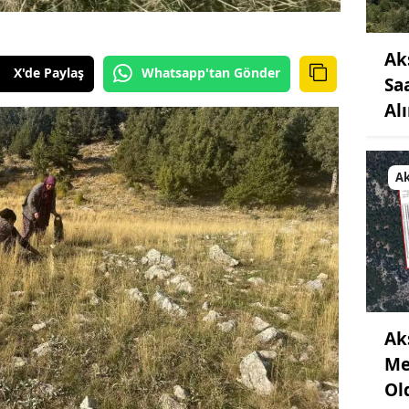
Ak
X'de Paylaş
Whatsapp'tan Gönder
Sa
Al
Ak
Ak
Me
Ol