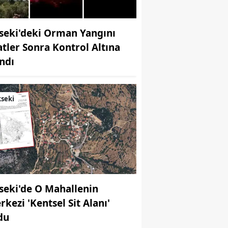
seki'deki Orman Yangını
atler Sonra Kontrol Altına
ındı
seki
seki'de O Mahallenin
rkezi 'Kentsel Sit Alanı'
du