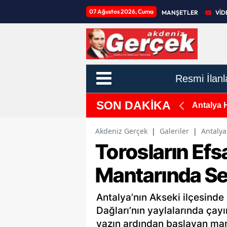
07 Ağustos 2026, Cuma
MANŞETLER
VİD
Resmi İlanl
SON DAKİKA
piti İçin Sahaya İndiler
Antalya 
Akdeniz Gerçek
|
Galeriler
|
Antalya
Torosların Efs
Mantarında Se
Antalya’nın Akseki ilçesinde 
Dağları’nın yaylalarında çay
yazın ardından başlayan mant