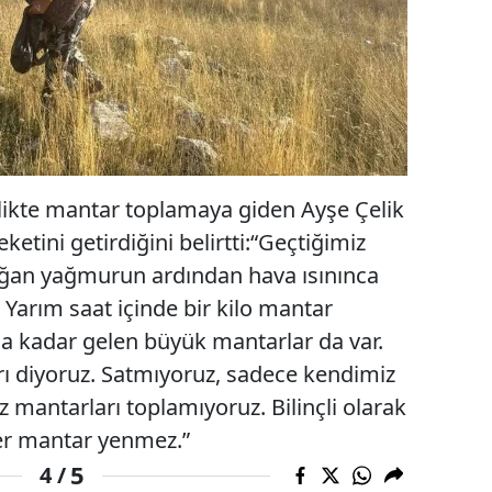
likte mantar toplamaya giden Ayşe Çelik
etini getirdiğini belirtti:“Geçtiğimiz
ağan yağmurun ardından hava ısınınca
 Yarım saat içinde bir kilo mantar
ma kadar gelen büyük mantarlar da var.
ı diyoruz. Satmıyoruz, sadece kendimiz
z mantarları toplamıyoruz. Bilinçli olarak
er mantar yenmez.”
5
4 /