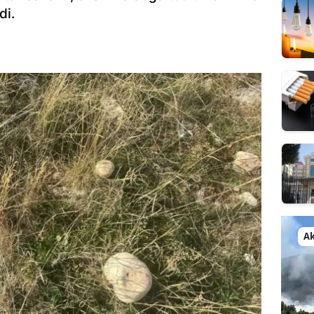
di.
Ak