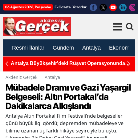
06 Ağustos 2026, Perşembe
E-Gazete
Yazarlar
Resmi İlanlar
Gündem
Antalya
Ekonomi
Antalya Büyükşehir'deki Rüşvet Operasyonunda
An
Yeni Gelişme
T
Akdeniz Gerçek
|
Antalya
Mübadele Dramı ve Gazi Yaşargil
Belgeseli: Altın Portakal’da
Dakikalarca Alkışlandı
Antalya Altın Portakal Film Festivali’nde belgeseller
günü büyük ilgi gördü; depremden mübadeleye ve
bilime uzanan üç farklı hikâye seyirciyle buluştu.