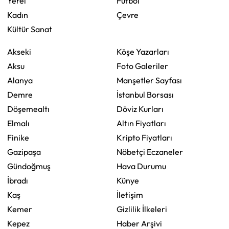
Yerel
Futbol
Kadın
Çevre
Kültür Sanat
Akseki
Köşe Yazarları
Aksu
Foto Galeriler
Alanya
Manşetler Sayfası
Demre
İstanbul Borsası
Döşemealtı
Döviz Kurları
Elmalı
Altın Fiyatları
Finike
Kripto Fiyatları
Gazipaşa
Nöbetçi Eczaneler
Gündoğmuş
Hava Durumu
İbradı
Künye
Kaş
İletişim
Kemer
Gizlilik İlkeleri
Kepez
Haber Arşivi