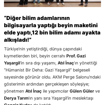
“Diğer bilim adamlarının
bilgisayarla yaptığı beyin maketini
elde yaptı,12 bin bilim adamı ayakta
alkışladı!”
Türkiye’nin yetiştirdiği, dünya çapındaki
kıymetlerden biri, beyin cerrahı
Prof. Gazi
Yaşargil
’in sıra dışı yaşamı,
Atıl İnaç
’ın yönettiği
“Hümanist Bir Deha: Gazi Yaşargil” belgeseli
sayesinde görünür oldu. AKM Perge Salonu’ndaki
gösterimin ardından gerçekleşen söyleşiye;
yönetmen
Atıl İnaç
ile yapımcılar
Gülen Güler
ve
Derya Tarım
’ın yanı sıra Yaşargil’in meslektaşı