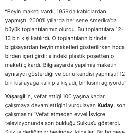
“Beyin maketi vardı, 1959’da kablolardan
yapmıştı. 2000’li yıllarda her sene Amerika’da
büyük toplantılarımız olurdu. Bu toplantılara 12-
13 bin kişi katılırdı. O toplantıların birinde
bilgisayardan beyin maketleri gösterilirken hoca
birden içeri girdi; elindeki plastik poşetten o
maketi çıkardı. Bilgisayarda yapılmış maketin
aynısıydı gösterdiği ve bunu kendisi yapmıştı! 12
bin kişi ayağa kalkıp alkışladı, bir kısmı ağlıyordu”
Yaşargil
’in, vefat ettiği 100 yaşına kadar
çalışmaya devam ettiğini vurgulayan
Kuday
, son
çalışmasını “Vefat etmeden evvel İsviçre
televizyonunda son bulduğu Sulkus’u gösterdi.
Sulkus dediğimiz; beyindeki kılcallar. Bir bölgeye