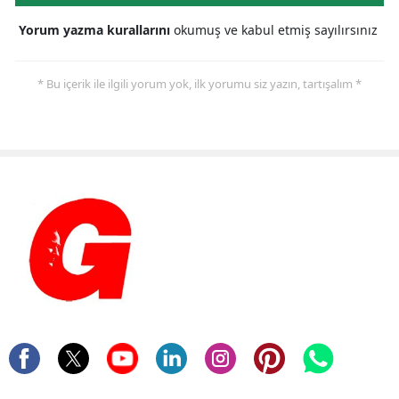
Yorum yazma kurallarını
okumuş ve kabul etmiş sayılırsınız
* Bu içerik ile ilgili yorum yok, ilk yorumu siz yazın, tartışalım *