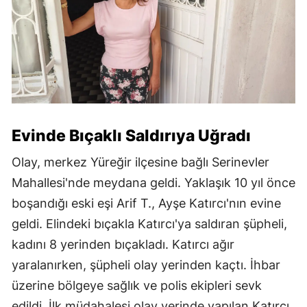
Evinde Bıçaklı Saldırıya Uğradı
Olay, merkez Yüreğir ilçesine bağlı Serinevler
Mahallesi'nde meydana geldi. Yaklaşık 10 yıl önce
boşandığı eski eşi Arif T., Ayşe Katırcı'nın evine
geldi. Elindeki bıçakla Katırcı'ya saldıran şüpheli,
kadını 8 yerinden bıçakladı. Katırcı ağır
yaralanırken, şüpheli olay yerinden kaçtı. İhbar
üzerine bölgeye sağlık ve polis ekipleri sevk
edildi. İlk müdahalesi olay yerinde yapılan Katırcı,