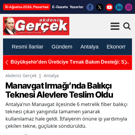
10 Ağustos 2026, Pazartesi
E-Gazete
Yazarlar
Resmi İlanlar
Gündem
Antalya
Ekonomi
 Süt
Aspendos'ta Gizemli Keşif: Doğu Nekropolis'te 2 Bin
3
500 Yıllık Güreşçi Mezarı Bulundu
B
Akdeniz Gerçek
|
Antalya
Manavgat Irmağı’nda Balıkçı
Teknesi Alevlere Teslim Oldu
Antalya’nın Manavgat ilçesinde 6 metrelik fiber balıkçı
teknesi çıkan yangında tamamen yanarak
kullanılamaz hale geldi. İtfaiyenin önüne ip yardımıyla
çekilen tekne, güçlükle söndürüldü.