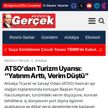
08 Ağustos 2026, Cumartesi
E-Gazete
Yazarlar
Resmi İlanlar
Gündem
Antalya
Ekonomi
Suça Sürüklenen Çocuk Yasası TBMM'de Kabul
K
Edildi
S
Akdeniz Gerçek
|
Antalya
ATSO'dan Turizm Uyarısı:
“Yatırım Arttı, Verim Düştü”
Antalya Ticaret ve Sanayi Odası (ATSO) Haziran ayı
olağan toplantısında konuşan Başkan Yusuf
Hacısüleyman, turizmdeki verim düşüşüne, küresel
tehditlere, iş dünyasının yurt dışına ilgisinin
azalmasına ve dijital vergi denetimleriyle başlayan