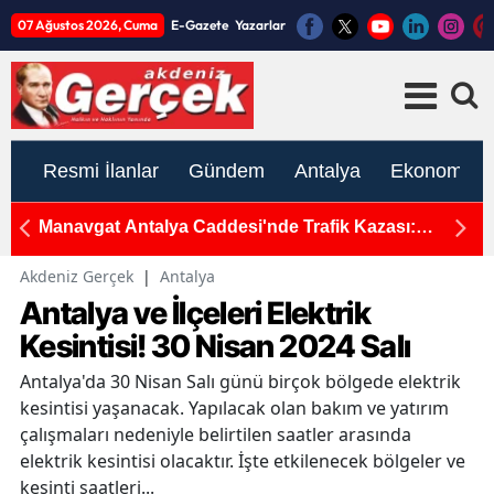
07 Ağustos 2026, Cuma
E-Gazete
Yazarlar
Resmi İlanlar
Gündem
Antalya
Ekonomi
MSB
Manavgat Antalya Caddesi'nde Trafik Kazası:
A
Motosiklet Sürücüsü Yaralandı
D
Akdeniz Gerçek
|
Antalya
Antalya ve İlçeleri Elektrik
Kesintisi! 30 Nisan 2024 Salı
Antalya'da 30 Nisan Salı günü birçok bölgede elektrik
kesintisi yaşanacak. Yapılacak olan bakım ve yatırım
çalışmaları nedeniyle belirtilen saatler arasında
elektrik kesintisi olacaktır. İşte etkilenecek bölgeler ve
kesinti saatleri...