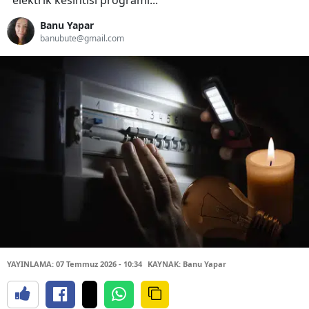
elektrik kesintisi programı...
Banu Yapar
banubute@gmail.com
YAYINLAMA: 07 Temmuz 2026 - 10:34
KAYNAK: Banu Yapar