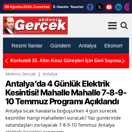
08 Ağustos 2026, Cumartesi
E-Gazete
Yazarlar
Resmi İlanlar
Gündem
Antalya
Ekonomi
ma
UNESCO Dünya Miras Komitesi Yeni Listeyi
S
Açıkladı! Antalya Neden Yok?
Ka
Akdeniz Gerçek
|
Antalya
Antalya’da 4 Günlük Elektrik
Kesintisi! Mahalle Mahalle 7-8-9-
10 Temmuz Programı Açıklandı
Antalya sıcak havalarla boğuşurken 4 gün sürecek
kesintiler hangi mahalleleri vuracak? Yaz günlerinde
vatandaşları zorlayacak 7-8-9-10 Temmuz Antalya