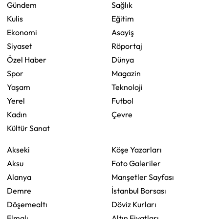
Gündem
Sağlık
Kulis
Eğitim
Ekonomi
Asayiş
Siyaset
Röportaj
Özel Haber
Dünya
Spor
Magazin
Yaşam
Teknoloji
Yerel
Futbol
Kadın
Çevre
Kültür Sanat
Akseki
Köşe Yazarları
Aksu
Foto Galeriler
Alanya
Manşetler Sayfası
Demre
İstanbul Borsası
Döşemealtı
Döviz Kurları
Elmalı
Altın Fiyatları