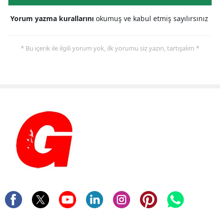
Yorum yazma kurallarını
okumuş ve kabul etmiş sayılırsınız
* Bu içerik ile ilgili yorum yok, ilk yorumu siz yazın, tartışalım *