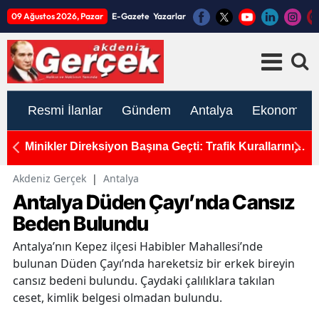
09 Ağustos 2026, Pazar
E-Gazete
Yazarlar
Resmi İlanlar
Gündem
Antalya
Ekonomi
ro!
Minikler Direksiyon Başına Geçti: Trafik Kurallarını
Y
Öğrendi!
T
Akdeniz Gerçek
|
Antalya
Antalya Düden Çayı’nda Cansız
Beden Bulundu
Antalya’nın Kepez ilçesi Habibler Mahallesi’nde
bulunan Düden Çayı’nda hareketsiz bir erkek bireyin
cansız bedeni bulundu. Çaydaki çalılıklara takılan
ceset, kimlik belgesi olmadan bulundu.