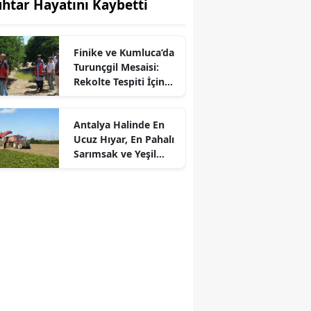
htar Hayatını Kaybetti
Finike ve Kumluca’da
Turunçgil Mesaisi:
Rekolte Tespiti İçin
Sahaya İndiler
Antalya Halinde En
Ucuz Hıyar, En Pahalı
Sarımsak ve Yeşil
Soğan