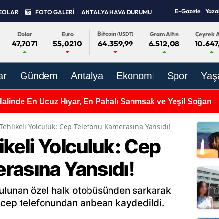
E-Gazete
Yaza
EOLAR
FOTO GALERİ
ANTALYA HAVA DURUMU
Bitcoin
Dolar
Euro
Gram Altın
Çeyrek A
(USDT)
47,7071
55,0210
6.512,08
10.647
64.359,99
ar
Gündem
Antalya
Ekonomi
Spor
Yaş
Halinde En Ucuz Hıyar, En Pahalı Sarımsak ve Yeşil Soğan
Tehlikeli Yolculuk: Cep Telefonu Kamerasına Yansıdı!
keli Yolculuk: Cep
rasına Yansıdı!
bulunan özel halk otobüsünden sarkarak
r cep telefonundan anbean kaydedildi.