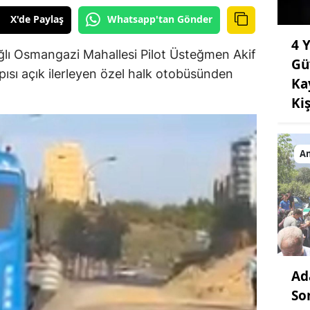
X'de Paylaş
Whatsapp'tan Gönder
4 
ğlı Osmangazi Mahallesi Pilot Üsteğmen Akif
Gü
apısı açık ilerleyen özel halk otobüsünden
Kay
Ki
An
Ad
So