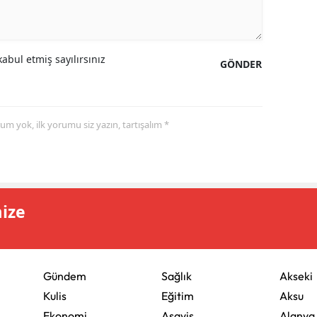
abul etmiş sayılırsınız
GÖNDER
yorum yok, ilk yorumu siz yazın, tartışalım *
mize
Gündem
Sağlık
Akseki
Kulis
Eğitim
Aksu
Ekonomi
Asayiş
Alanya