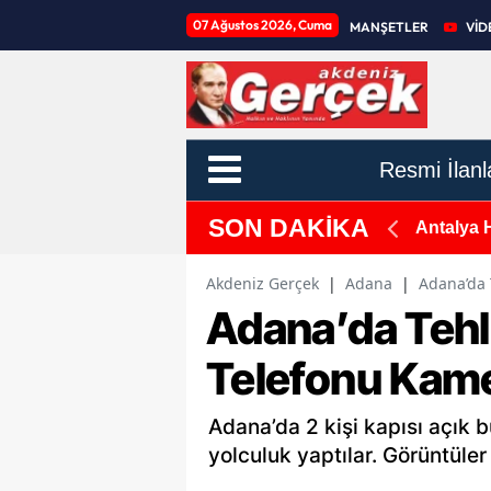
07 Ağustos 2026, Cuma
MANŞETLER
VİD
Resmi İlanl
SON DAKİKA
piti İçin Sahaya İndiler
Antalya 
Akdeniz Gerçek
|
Adana
|
Adana’da 
Adana’da Tehli
Telefonu Kame
Adana’da 2 kişi kapısı açık 
yolculuk yaptılar. Görüntüle