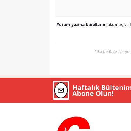
Yorum yazma kurallarını
okumuş ve k
* Bu içerik ile ilgili 
Haftalık Bülteni
Abone Olun!