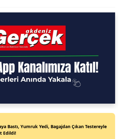
ya Bastı, Yumruk Yedi, Bagajdan Çıkan Testereyle
t Edildi!