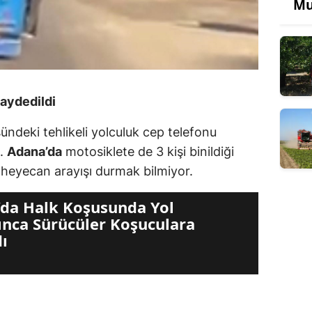
Mu
aydedildi
ündeki tehlikeli yolculuk cep telefonu
i.
Adana’da
motosiklete de 3 kişi binildiği
i heyecan arayışı durmak bilmiyor.
da Halk Koşusunda Yol
nca Sürücüler Koşuculara
dı