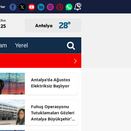
12
rlar
ltın
28
°
Antalya
,25
am
Yerel
Antalya’dan Öğretmenlere
Antalya'da Ağustos
Elektriksiz Başlıyor
Fuhuş Operasyonu
Tutuklamaları Gözleri
Antalya Büyükşehir’e
Çevirdi