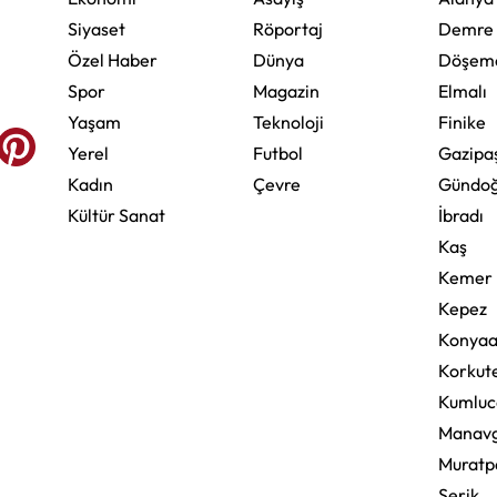
Siyaset
Röportaj
Demre
Özel Haber
Dünya
Döşeme
Spor
Magazin
Elmalı
Yaşam
Teknoloji
Finike
Yerel
Futbol
Gazipa
Kadın
Çevre
Gündo
Kültür Sanat
İbradı
Kaş
Kemer
Kepez
Konyaa
Korkute
Kumluc
Manav
Muratp
Serik