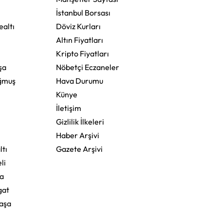
İstanbul Borsası
altı
Döviz Kurları
Altın Fiyatları
Kripto Fiyatları
şa
Nöbetçi Eczaneler
ğmuş
Hava Durumu
Künye
İletişim
Gizlilik İlkeleri
Haber Arşivi
ltı
Gazete Arşivi
li
a
gat
aşa