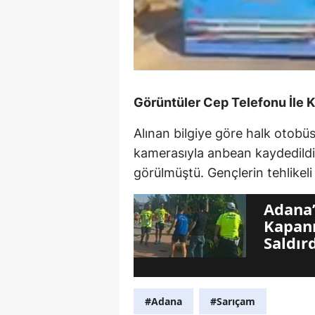
Görüntüler Cep Telefonu İle K
Alınan bilgiye göre halk otobüs
kamerasıyla anbean kaydedild
görülmüştü. Gençlerin tehlikel
Adana’
Kapanı
Saldır
#Adana
#Sarıçam