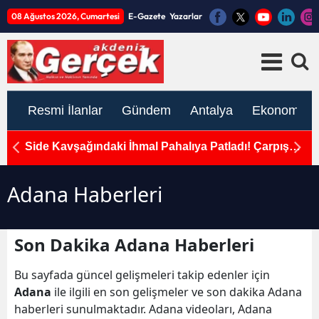
08 Ağustos 2026, Cumartesi
E-Gazete
Yazarlar
Resmi İlanlar
Gündem
Antalya
Ekonomi
alar
Side Kavşağındaki İhmal Pahalıya Patladı! Çarpışma
A
Anı Kamerada
G
Adana Haberleri
Son Dakika Adana Haberleri
Bu sayfada güncel gelişmeleri takip edenler için
Adana
ile ilgili en son gelişmeler ve son dakika Adana
haberleri sunulmaktadır. Adana videoları, Adana