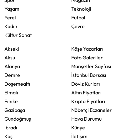
Spor
Magazin
Yaşam
Teknoloji
Yerel
Futbol
Kadın
Çevre
Kültür Sanat
Akseki
Köşe Yazarları
Aksu
Foto Galeriler
Alanya
Manşetler Sayfası
Demre
İstanbul Borsası
Döşemealtı
Döviz Kurları
Elmalı
Altın Fiyatları
Finike
Kripto Fiyatları
Gazipaşa
Nöbetçi Eczaneler
Gündoğmuş
Hava Durumu
İbradı
Künye
Kaş
İletişim