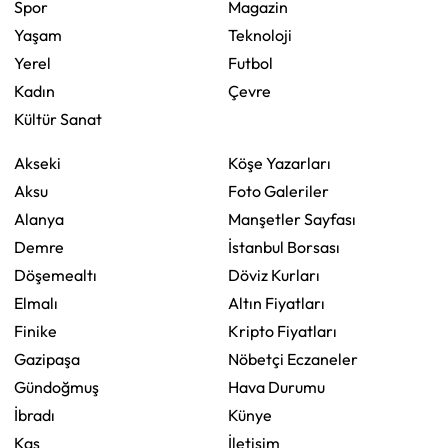
Spor
Magazin
Yaşam
Teknoloji
Yerel
Futbol
Kadın
Çevre
Kültür Sanat
Akseki
Köşe Yazarları
Aksu
Foto Galeriler
Alanya
Manşetler Sayfası
Demre
İstanbul Borsası
Döşemealtı
Döviz Kurları
Elmalı
Altın Fiyatları
Finike
Kripto Fiyatları
Gazipaşa
Nöbetçi Eczaneler
Gündoğmuş
Hava Durumu
İbradı
Künye
Kaş
İletişim