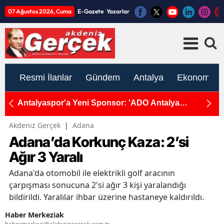
07 Ağustos 2026, Cuma
E-Gazete
Yazarlar
Resmi İlanlar
Gündem
Antalya
Ekonomi
ni
Antalyaspor'a Yeni Sponsor: 'ADO Antalya
C
Stadyumu'
Akdeniz Gerçek
|
Adana
Adana’da Korkunç Kaza: 2’si
Ağır 3 Yaralı
Adana'da otomobil ile elektrikli golf aracının
çarpışması sonucuna 2'si ağır 3 kişi yaralandığı
bildirildi. Yaralılar ihbar üzerine hastaneye kaldırıldı.
Haber Merkeziak