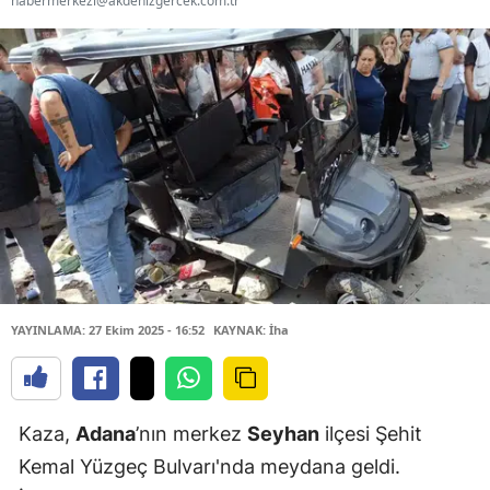
habermerkezi@akdenizgercek.com.tr
YAYINLAMA: 27 Ekim 2025 - 16:52
KAYNAK: İha
Kaza,
Adana
’nın merkez
Seyhan
ilçesi Şehit
Kemal Yüzgeç Bulvarı'nda meydana geldi.