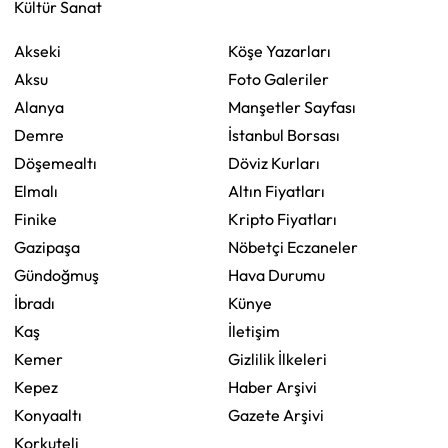
Kültür Sanat
Akseki
Köşe Yazarları
Aksu
Foto Galeriler
Alanya
Manşetler Sayfası
Demre
İstanbul Borsası
Döşemealtı
Döviz Kurları
Elmalı
Altın Fiyatları
Finike
Kripto Fiyatları
Gazipaşa
Nöbetçi Eczaneler
Gündoğmuş
Hava Durumu
İbradı
Künye
Kaş
İletişim
Kemer
Gizlilik İlkeleri
Kepez
Haber Arşivi
Konyaaltı
Gazete Arşivi
Korkuteli