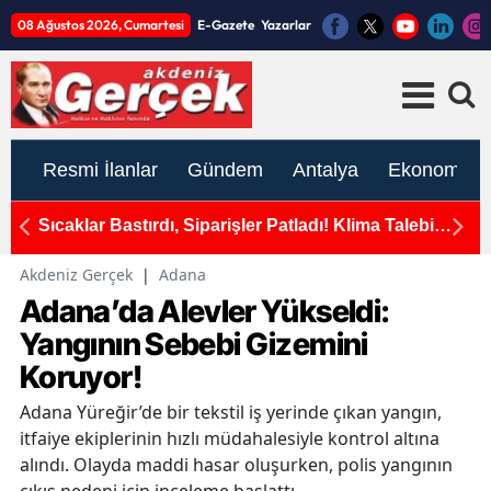
08 Ağustos 2026, Cumartesi
E-Gazete
Yazarlar
Resmi İlanlar
Gündem
Antalya
Ekonomi
okak
Sıcaklar Bastırdı, Siparişler Patladı! Klima Talebi
An
e Son
Yüzde 171 Arttı
Akdeniz Gerçek
|
Adana
Adana’da Alevler Yükseldi:
Yangının Sebebi Gizemini
Koruyor!
Adana Yüreğir’de bir tekstil iş yerinde çıkan yangın,
itfaiye ekiplerinin hızlı müdahalesiyle kontrol altına
alındı. Olayda maddi hasar oluşurken, polis yangının