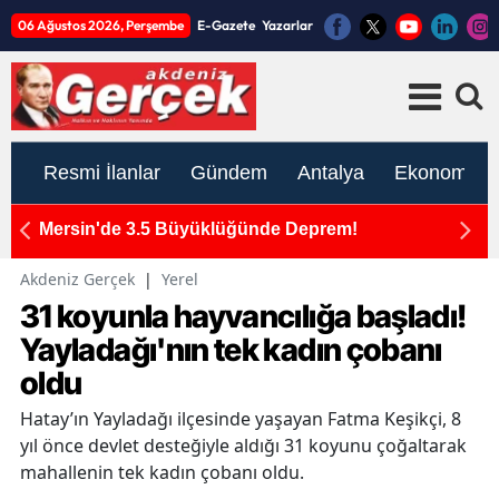
06 Ağustos 2026, Perşembe
E-Gazete
Yazarlar
Resmi İlanlar
Gündem
Antalya
Ekonomi
ım
Mersin'de 3.5 Büyüklüğünde Deprem!
K
ato
İ
Akdeniz Gerçek
|
Yerel
31 koyunla hayvancılığa başladı!
Yayladağı'nın tek kadın çobanı
oldu
Hatay’ın Yayladağı ilçesinde yaşayan Fatma Keşikçi, 8
yıl önce devlet desteğiyle aldığı 31 koyunu çoğaltarak
mahallenin tek kadın çobanı oldu.