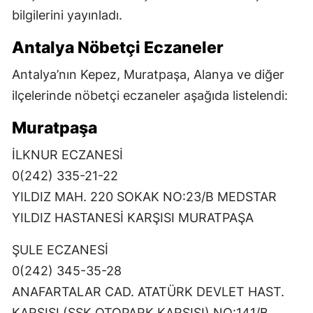
bilgilerini yayınladı.
Antalya Nöbetçi Eczaneler
Antalya’nın Kepez, Muratpaşa, Alanya ve diğer
ilçelerinde nöbetçi eczaneler aşağıda listelendi:
Muratpaşa
İLKNUR ECZANESİ
0(242) 335-21-22
YILDIZ MAH. 220 SOKAK NO:23/B MEDSTAR
YILDIZ HASTANESİ KARŞISI MURATPAŞA
ŞULE ECZANESİ
0(242) 345-35-28
ANAFARTALAR CAD. ATATÜRK DEVLET HAST.
KARSISI (SSK OTOPARK KARSISI) NO:141/B