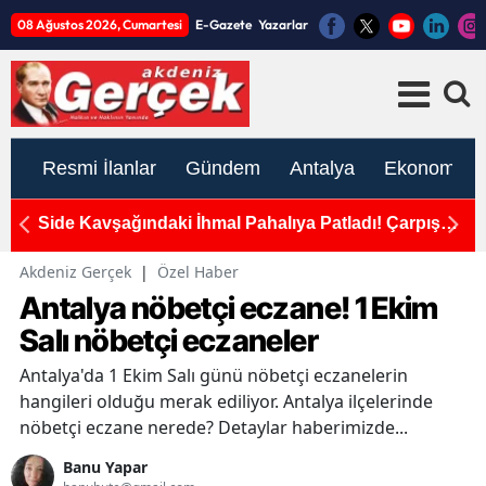
08 Ağustos 2026, Cumartesi
E-Gazete
Yazarlar
Resmi İlanlar
Gündem
Antalya
Ekonomi
alar
Side Kavşağındaki İhmal Pahalıya Patladı! Çarpışma
A
Anı Kamerada
G
Akdeniz Gerçek
|
Özel Haber
Antalya nöbetçi eczane! 1 Ekim
Salı nöbetçi eczaneler
Antalya'da 1 Ekim Salı günü nöbetçi eczanelerin
hangileri olduğu merak ediliyor. Antalya ilçelerinde
nöbetçi eczane nerede? Detaylar haberimizde...
Banu Yapar