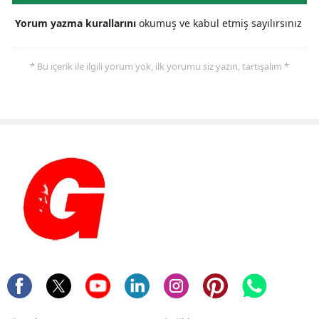
Yorum yazma kurallarını
okumuş ve kabul etmiş sayılırsınız
* Bu içerik ile ilgili yorum yok, ilk yorumu siz yazın, tartışalım *