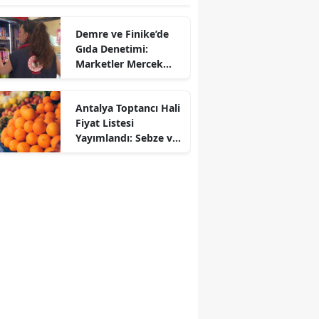
Demre ve Finike’de
Gıda Denetimi:
Marketler Mercek
Altına Alındı
Antalya Toptancı Hali
Fiyat Listesi
Yayımlandı: Sebze ve
Meyvede Son Durum