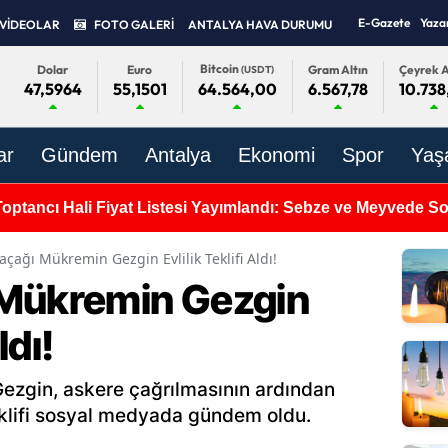
E-Gazete
Yaza
VİDEOLAR
FOTO GALERİ
ANTALYA HAVA DURUMU
Bitcoin
Dolar
Euro
Gram Altın
Çeyrek A
(USDT)
47,5964
55,1501
6.567,78
10.738
64.564,00
ar
Gündem
Antalya
Ekonomi
Spor
Yaş
Toptancı Hali Fiyat Listesi Yayımlandı: Sebze ve Meyvede 
açağı Mükremin Gezgin Evlilik Teklifi Aldı!
 Mükremin Gezgin
ldı!
ezgin, askere çağrılmasının ardından
teklifi sosyal medyada gündem oldu.