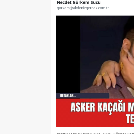
Necdet Görkem Sucu
gorkem@akdenizgercek.com.tr
YAYINLAMA: 17 Nisan 2024 - 12:36
GÜNCELLEME: 