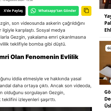
X'de Paylaş
Whatsapp'tan Gönder
Ya
Pa
in, son videosunda askerin çağrıldığını
Eh
ilgiyle karşılaştı. Sosyal medya
larla Gezgin, yakalama emri çıkarılmasına
lilik teklifiyle bomba gibi düştü.
G
ri Olan Fenomenin Evlilik
ğunu iddia etmesiyle ve hakkında yasal
 skandal daha ortaya çıktı. Ancak son videoda,
Gö
ün olduğunu sorgulayan Gezgin,
De
 teklifini izleyenleri şaşırttı.
Üs