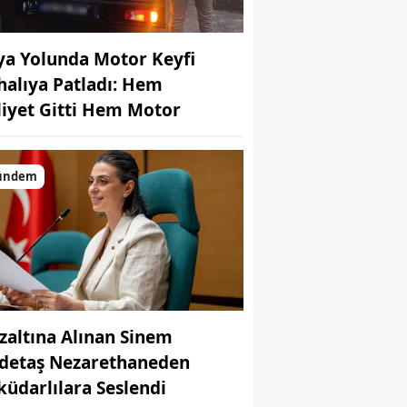
ya Yolunda Motor Keyfi
halıya Patladı: Hem
liyet Gitti Hem Motor
ündem
zaltına Alınan Sinem
detaş Nezarethaneden
küdarlılara Seslendi