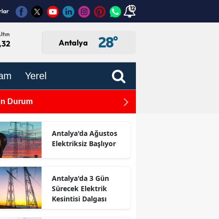
12
rlar
ltın
28
°
Antalya
,32
am
Yerel
Son Durum
TBMM'de Kabul Edildi: Gaz
Antalya'da Ağustos
Elektriksiz Başlıyor
Antalya'da 3 Gün
Sürecek Elektrik
Kesintisi Dalgası