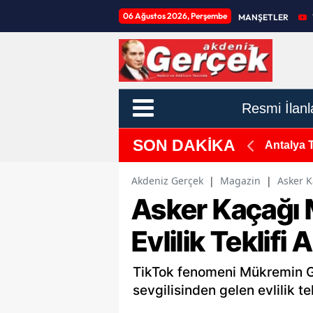
06 Ağustos 2026, Perşembe
MANŞETLER
Resmi İlanl
SON DAKİKA
 Altına Alındı
Antalya 
Akdeniz Gerçek
|
Magazin
|
Asker K
Asker Kaçağı
Evlilik Teklifi A
TikTok fenomeni Mükremin G
sevgilisinden gelen evlilik 