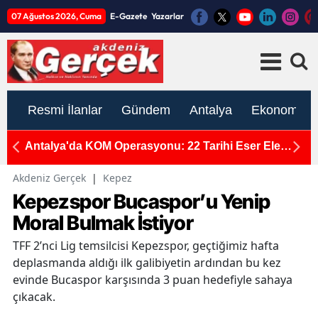
07 Ağustos 2026, Cuma
E-Gazete
Yazarlar
Resmi İlanlar
Gündem
Antalya
Ekonomi
nı
Antalya'da KOM Operasyonu: 22 Tarihi Eser Ele
K
Geçirildi
Y
Akdeniz Gerçek
|
Kepez
Kepezspor Bucaspor’u Yenip
Moral Bulmak İstiyor
TFF 2’nci Lig temsilcisi Kepezspor, geçtiğimiz hafta
deplasmanda aldığı ilk galibiyetin ardından bu kez
evinde Bucaspor karşısında 3 puan hedefiyle sahaya
çıkacak.