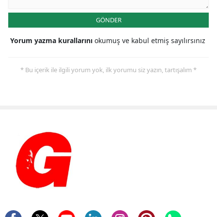
GÖNDER
Yorum yazma kurallarını
okumuş ve kabul etmiş sayılırsınız
* Bu içerik ile ilgili yorum yok, ilk yorumu siz yazın, tartışalım *