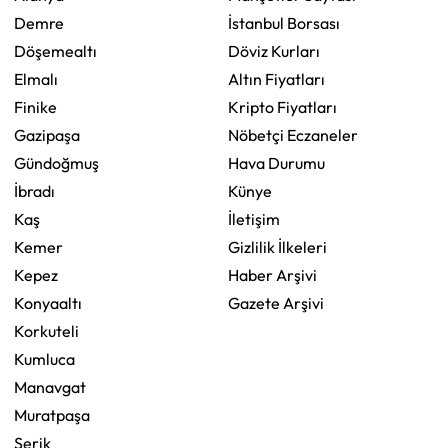
Demre
İstanbul Borsası
Döşemealtı
Döviz Kurları
Elmalı
Altın Fiyatları
Finike
Kripto Fiyatları
Gazipaşa
Nöbetçi Eczaneler
Gündoğmuş
Hava Durumu
İbradı
Künye
Kaş
İletişim
Kemer
Gizlilik İlkeleri
Kepez
Haber Arşivi
Konyaaltı
Gazete Arşivi
Korkuteli
Kumluca
Manavgat
Muratpaşa
Serik