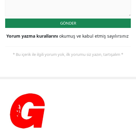
GÖNDER
Yorum yazma kurallarını
okumuş ve kabul etmiş sayılırsınız
* Bu içerik ile ilgili yorum yok, ilk yorumu siz yazın, tartışalım *