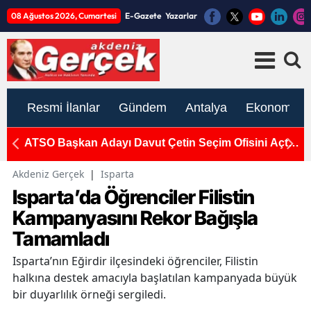
08 Ağustos 2026, Cumartesi
E-Gazete
Yazarlar
Resmi İlanlar
Gündem
Antalya
Ekonomi
if
ATSO Başkan Adayı Davut Çetin Seçim Ofisini Açtı:
M
"ATSO'nun Gücü Zayıfladı"
Pa
Akdeniz Gerçek
|
Isparta
Isparta’da Öğrenciler Filistin
Kampanyasını Rekor Bağışla
Tamamladı
Isparta’nın Eğirdir ilçesindeki öğrenciler, Filistin
halkına destek amacıyla başlatılan kampanyada büyük
bir duyarlılık örneği sergiledi.