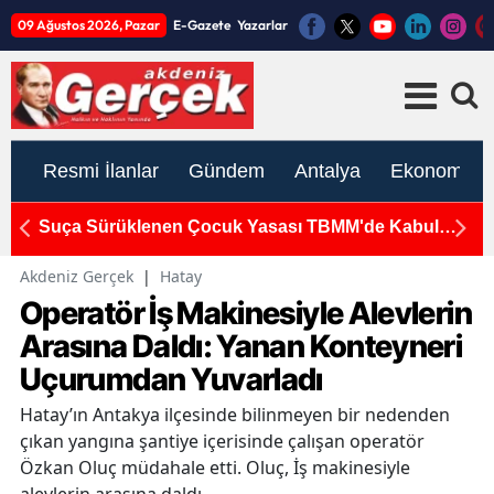
09 Ağustos 2026, Pazar
E-Gazete
Yazarlar
Resmi İlanlar
Gündem
Antalya
Ekonomi
Suça Sürüklenen Çocuk Yasası TBMM'de Kabul
K
Edildi
S
Akdeniz Gerçek
|
Hatay
Operatör İş Makinesiyle Alevlerin
Arasına Daldı: Yanan Konteyneri
Uçurumdan Yuvarladı
Hatay’ın Antakya ilçesinde bilinmeyen bir nedenden
çıkan yangına şantiye içerisinde çalışan operatör
Özkan Oluç müdahale etti. Oluç, İş makinesiyle