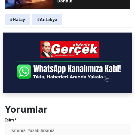
Döndü!
#Hatay
#Antakya
Yorumlar
İsim*