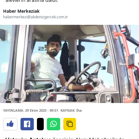
alevlerin arasına daldı.
Haber Merkeziak
habermerkezi@akdenizgercek.com.tr
YAYINLAMA: 29 Ekim 2025 - 09:51
KAYNAK: İha