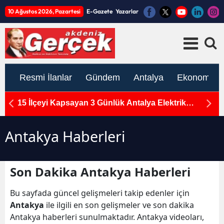
10 Ağustos 2026, Pazartesi
E-Gazete
Yazarlar
Resmi İlanlar
Gündem
Antalya
Ekonomi
n
15 İlçeyi Kapsayan 3 Günlük Antalya Elektrik
M
Kesintisi: 10-11-12 Ağustos Programı Açıklandı
Ka
Antakya Haberleri
Son Dakika Antakya Haberleri
Bu sayfada güncel gelişmeleri takip edenler için
Antakya
ile ilgili en son gelişmeler ve son dakika
Antakya haberleri sunulmaktadır. Antakya videoları,