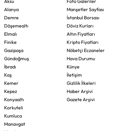
Aksu
Foto Galeriler
Alanya
Manşetler Sayfası
Demre
İstanbul Borsası
Döşemealtı
Döviz Kurları
Elmalı
Altın Fiyatları
Finike
Kripto Fiyatları
Gazipaşa
Nöbetçi Eczaneler
Gündoğmuş
Hava Durumu
İbradı
Künye
Kaş
İletişim
Kemer
Gizlilik İlkeleri
Kepez
Haber Arşivi
Konyaaltı
Gazete Arşivi
Korkuteli
Kumluca
Manavgat