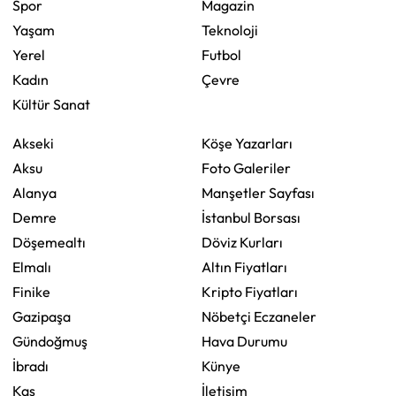
Spor
Magazin
Yaşam
Teknoloji
Yerel
Futbol
Kadın
Çevre
Kültür Sanat
Akseki
Köşe Yazarları
Aksu
Foto Galeriler
Alanya
Manşetler Sayfası
Demre
İstanbul Borsası
Döşemealtı
Döviz Kurları
Elmalı
Altın Fiyatları
Finike
Kripto Fiyatları
Gazipaşa
Nöbetçi Eczaneler
Gündoğmuş
Hava Durumu
İbradı
Künye
Kaş
İletişim