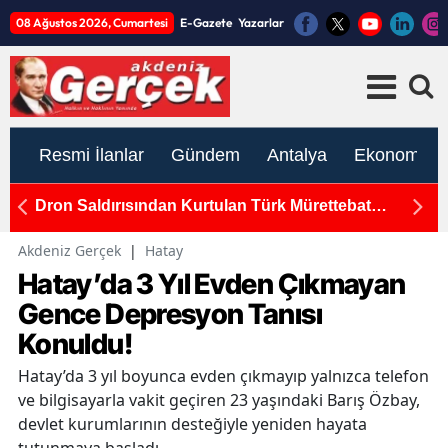
08 Ağustos 2026, Cumartesi
E-Gazete
Yazarlar
Resmi İlanlar
Gündem
Antalya
Ekonomi
'den
Dron Saldırısından Kurtulan Türk Mürettebat
A
Antalya'da
U
Akdeniz Gerçek
|
Hatay
Hatay’da 3 Yıl Evden Çıkmayan
Gence Depresyon Tanısı
Konuldu!
Hatay’da 3 yıl boyunca evden çıkmayıp yalnızca telefon
ve bilgisayarla vakit geçiren 23 yaşındaki Barış Özbay,
devlet kurumlarının desteğiyle yeniden hayata