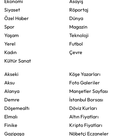
Ekonomi
Asayiş
Siyaset
Röportaj
Özel Haber
Dünya
Spor
Magazin
Yaşam
Teknoloji
Yerel
Futbol
Kadın
Çevre
Kültür Sanat
Akseki
Köşe Yazarları
Aksu
Foto Galeriler
Alanya
Manşetler Sayfası
Demre
İstanbul Borsası
Döşemealtı
Döviz Kurları
Elmalı
Altın Fiyatları
Finike
Kripto Fiyatları
Gazipaşa
Nöbetçi Eczaneler