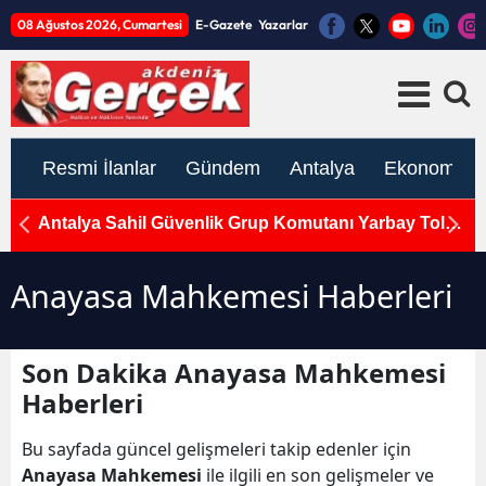
08 Ağustos 2026, Cumartesi
E-Gazete
Yazarlar
Resmi İlanlar
Gündem
Antalya
Ekonomi
Antalya Sahil Güvenlik Grup Komutanı Yarbay Tolga
M
Coşkun'a Veda Töreni
H
Anayasa Mahkemesi Haberleri
Son Dakika Anayasa Mahkemesi
Haberleri
Bu sayfada güncel gelişmeleri takip edenler için
Anayasa Mahkemesi
ile ilgili en son gelişmeler ve