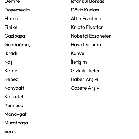
Demre
İstanbul Borsası
Döşemealtı
Döviz Kurları
Elmalı
Altın Fiyatları
Finike
Kripto Fiyatları
Gazipaşa
Nöbetçi Eczaneler
Gündoğmuş
Hava Durumu
İbradı
Künye
Kaş
İletişim
Kemer
Gizlilik İlkeleri
Kepez
Haber Arşivi
Konyaaltı
Gazete Arşivi
Korkuteli
Kumluca
Manavgat
Muratpaşa
Serik